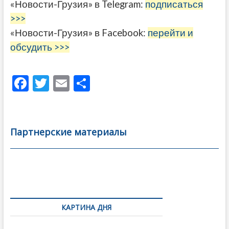
«Новости-Грузия» в Telegram:
подписаться
>>>
«Новости-Грузия» в Facebook:
перейти и
обсудить >>>
F
T
E
О
ac
w
m
тп
e
itt
ai
р
b
er
l
а
Партнерские материалы
o
в
o
и
k
ть
Навигация
по
КАРТИНА ДНЯ
записям
Грузия