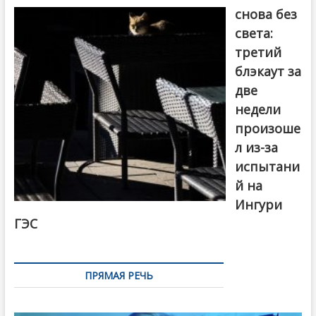
снова без
света:
третий
блэкаут за
две
недели
произоше
л из-за
испытани
й на
Ингури
ГЭС
ПРЯМАЯ РЕЧЬ