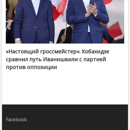
«Настоящий гроссмейстер»: Кобахидзе
@ქართული ოცნება / Georgian Dream
сравнил путь Иванишвили с партией
против оппозиции
Facebook