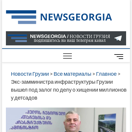
Skip
to
Нов
САМАЯ
content
АКТУАЛ
Гру
ИНФОР
О СОБ
В ГРУЗ
НОВОС
M
ГРУЗИИ
e
ОНЛАЙН
n
Новости Грузии
>
Все материалы
>
Главное
>
САЙТЕ 
u
Экс-замминистра инфраструктуры Грузии
НАЙДЕ
B
вышел под залог по делу о хищении миллионов
НОВОС
u
у детсадов
ПОЛИТ
t
ЭКОНО
t
КУЛЬТУ
o
СПОРТА
n
МНОГО