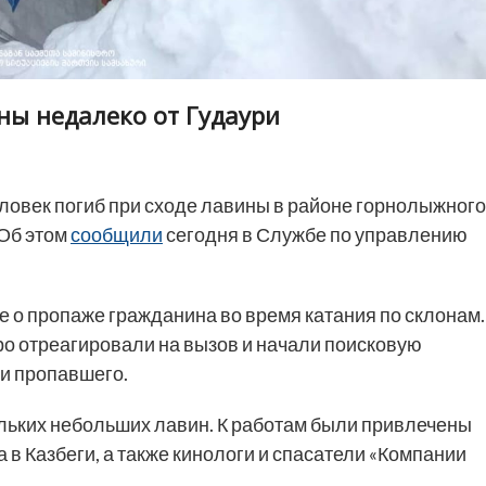
ны недалеко от Гудаури
ловек погиб при сходе лавины в районе горнолыжного
 Об этом
сообщили
сегодня в Службе по управлению
е о пропаже гражданина во время катания по склонам.
ро отреагировали на вызов и начали поисковую
ми пропавшего.
ольких небольших лавин. К работам были привлечены
в Казбеги, а также кинологи и спасатели «Компании