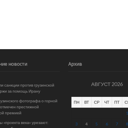
ние новости
Архив
АВГУСТ 2026
и санкции против грузинской
ржи за помощь Ирану
рузинского фотографа о горной
ПН
ВТ
СР
ЧТ
ПТ
С
отмечен престижной
ой премией
 «проекта века» урезают:
3
4
5
6
7