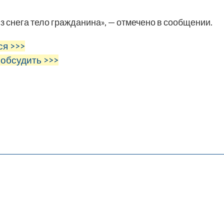
з снега тело гражданина», — отмечено в сообщении.
ся >>>
 обсудить >>>