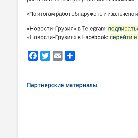
«По итогам работ обнаружено и извлечено и
«Новости-Грузия» в Telegram:
подписать
«Новости-Грузия» в Facebook:
перейти и
F
T
E
О
ac
w
m
тп
e
itt
ai
р
b
er
l
а
Партнерские материалы
o
в
o
и
k
ть
Навигация
по
записям