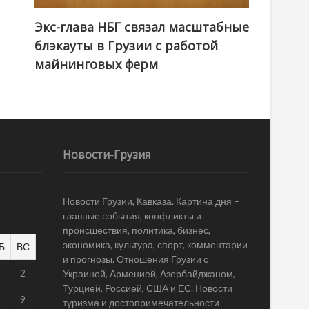
Экс-глава НБГ связал масштабные
блэкауты в Грузии с работой
майнинговых ферм
Новости-Грузия
Новости Грузии, Кавказа. Картина дня –
главные события, конфликты и
происшествия, политика, бизнес,
экономика, культура, спорт, комментарии
Б
ВС
и прогнозы. Отношения Грузии с
1
2
Украиной, Арменией, Азербайджаном,
Турцией, Россией, США и ЕС. Новости
8
9
туризма и достопримечательности