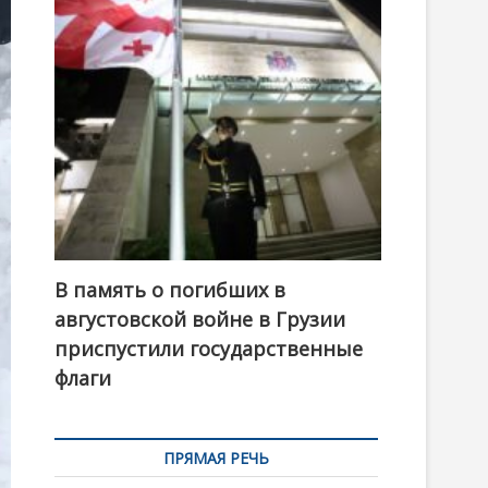
t
o
n
В память о погибших в
августовской войне в Грузии
приспустили государственные
флаги
ПРЯМАЯ РЕЧЬ