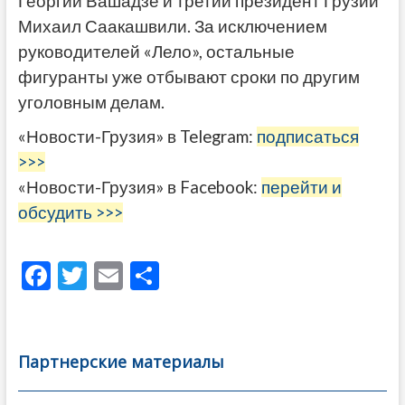
Георгий Вашадзе и третий президент Грузии
Михаил Саакашвили. За исключением
руководителей «Лело», остальные
фигуранты уже отбывают сроки по другим
уголовным делам.
«Новости-Грузия» в Telegram:
подписаться
>>>
«Новости-Грузия» в Facebook:
перейти и
обсудить >>>
F
T
E
О
ac
w
m
тп
e
itt
ai
р
b
er
l
а
Партнерские материалы
o
в