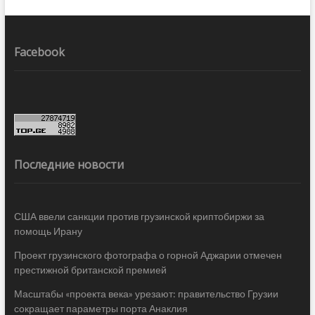
Facebook
Последние новости
США ввели санкции против грузинской криптобиржи за
помощь Ирану
Проект грузинского фотографа о горной Аджарии отмечен
престижной британской премией
Масштабы «проекта века» урезают: правительство Грузии
сокращает параметры порта Анаклия