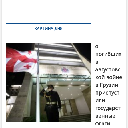
o
и
k
ть
Навигация
по
КАРТИНА ДНЯ
записям
В память
о
погибших
в
августовс
кой войне
в Грузии
приспуст
или
государст
венные
флаги