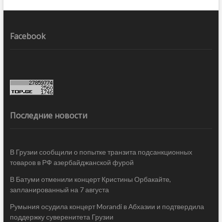
Facebook
Последние новости
В Грузии сообщили о попытке транзита подсанкционных
товаров в РФ азербайджанской фурой
В Батуми отменили концерт Кристины Орбакайте,
запланированный на 7 августа
Румыния осудила концерт Morandi в Абхазии и подтвердила
поддержку суверенитета Грузии