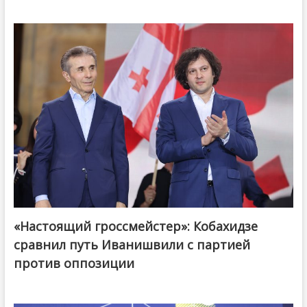
«Настоящий гроссмейстер»: Кобахидзе
@ქართული ოცნება / Georgian Dream
сравнил путь Иванишвили с партией
против оппозиции