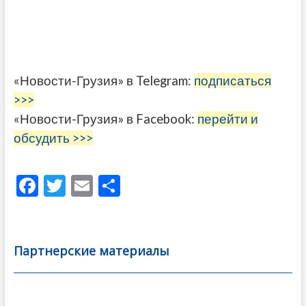
«Новости-Грузия» в Telegram:
подписаться
>>>
«Новости-Грузия» в Facebook:
перейти и
обсудить >>>
F
T
E
О
ac
w
m
тп
e
itt
ai
р
b
er
l
а
Партнерские материалы
o
в
o
и