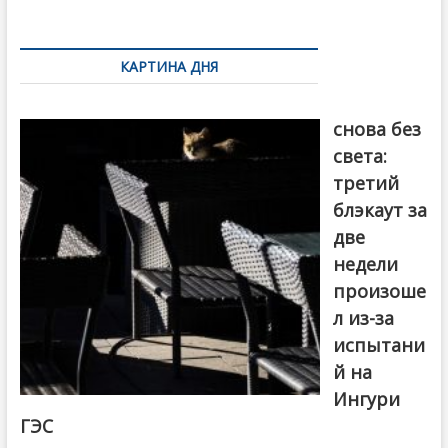
k
ть
Навигация
по
КАРТИНА ДНЯ
записям
Грузия
снова без
света:
третий
блэкаут за
две
недели
произоше
л из-за
испытани
й на
Ингури
ГЭС