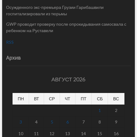
Осужденного экс-премьера Грузии Гарибашвили
госпитализировали из тюрьмы
GWP проводит проверку после опрокидывания самосвала с
ребенком на Руставели
RSS
Архив
АВГУСТ 2026
ПН
ВТ
СР
ЧТ
ПТ
СБ
ВС
1
2
3
4
5
6
7
8
9
10
11
12
13
14
15
16