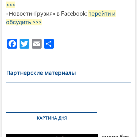
>>>
«Новости-Грузия» в Facebook:
перейти и
обсудить >>>
F
T
E
О
ac
w
m
тп
e
itt
ai
р
b
er
l
а
Партнерские материалы
o
в
o
и
k
ть
Навигация
по
КАРТИНА ДНЯ
записям
Грузия
снова без