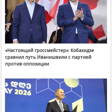
«Настоящий гроссмейстер»: Кобахидзе
@ქართული ოცნება / Georgian Dream
сравнил путь Иванишвили с партией
против оппозиции