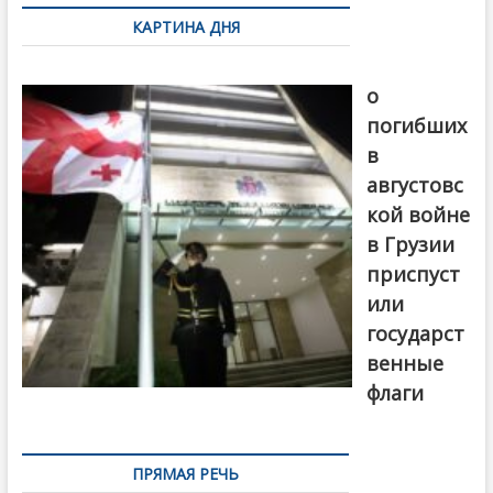
по
КАРТИНА ДНЯ
записям
В память
о
погибших
в
августовс
кой войне
в Грузии
приспуст
или
государст
венные
флаги
ПРЯМАЯ РЕЧЬ