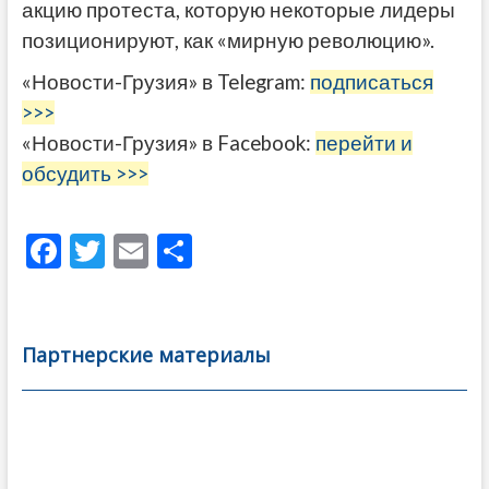
акцию протеста, которую некоторые лидеры
позиционируют, как «мирную революцию».
«Новости-Грузия» в Telegram:
подписаться
>>>
«Новости-Грузия» в Facebook:
перейти и
обсудить >>>
F
T
E
О
ac
w
m
тп
e
itt
ai
р
b
er
l
а
Партнерские материалы
o
в
o
и
k
ть
Навигация