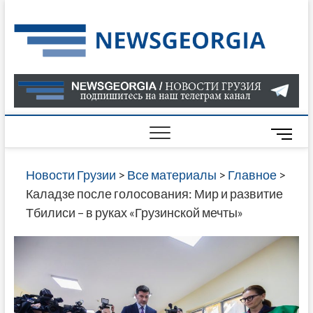
Skip
to
Нов
САМАЯ
content
АКТУАЛ
Гру
ИНФОР
О СОБ
В ГРУЗ
НОВОС
M
ГРУЗИИ
e
ОНЛАЙН
n
Новости Грузии
>
Все материалы
>
Главное
>
САЙТЕ 
u
Каладзе после голосования: Мир и развитие
НАЙДЕ
B
Тбилиси – в руках «Грузинской мечты»
НОВОС
u
ПОЛИТ
t
ЭКОНО
t
КУЛЬТУ
o
СПОРТА
n
МНОГО