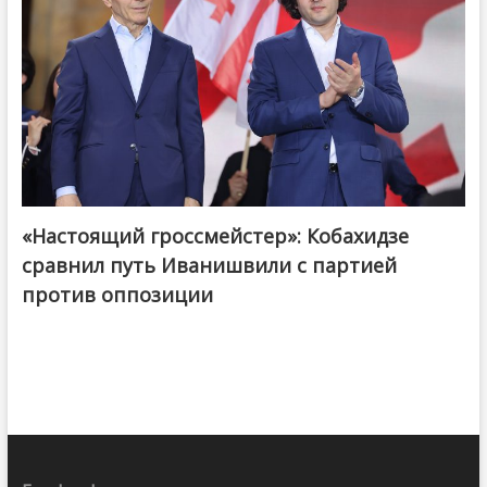
«Настоящий гроссмейстер»: Кобахидзе
@ქართული ოცნება / Georgian Dream
сравнил путь Иванишвили с партией
против оппозиции