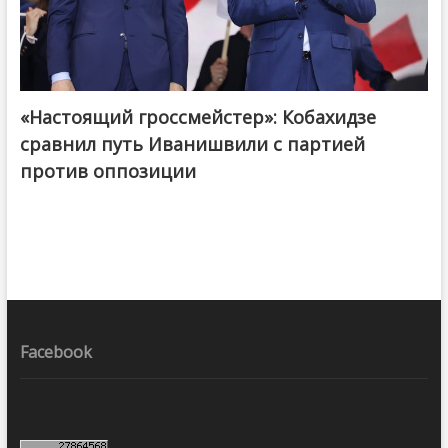
«Настоящий гроссмейстер»: Кобахидзе
@ქართული ოცნება / Georgian Dream
сравнил путь Иванишвили с партией
против оппозиции
Facebook