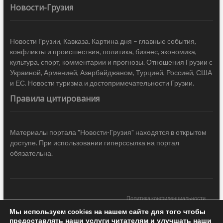
Новости-Грузия
Новости Грузии, Кавказа. Картина дня – главные события,
конфликты и происшествия, политика, бизнес, экономика,
культура, спорт, комментарии и прогнозы. Отношения Грузии с
Украиной, Арменией, Азербайджаном, Турцией, Россией, США
и ЕС. Новости туризма и достопримечательности Грузии.
Правила цитирования
Материалы портала "Новости-Грузия" находятся в открытом
доступе. При использовании гиперссылка на портал
обязательна.
Политика конфиденциальности
Мы используем cookies на нашем сайте для того чтобы
Новости Грузии
| Black Sea Press LTD © 2020 All Rights Reserved /
предоставлять наши услуги читателям и улучшать наши