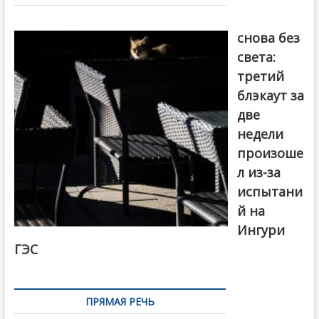
записям
Грузия
снова без
света:
третий
блэкаут за
две
недели
произоше
л из-за
испытани
й на
Ингури
ГЭС
ПРЯМАЯ РЕЧЬ