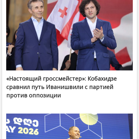
«Настоящий гроссмейстер»: Кобахидзе
@ქართული ოცნება / Georgian Dream
сравнил путь Иванишвили с партией
против оппозиции