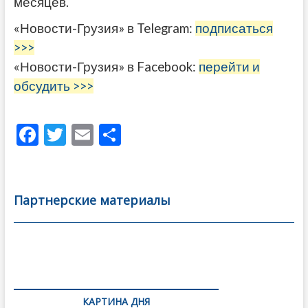
месяцев.
«Новости-Грузия» в Telegram:
подписаться
>>>
«Новости-Грузия» в Facebook:
перейти и
обсудить >>>
F
T
E
О
ac
w
m
тп
e
itt
ai
р
b
er
l
а
Партнерские материалы
o
в
o
и
k
ть
Навигация
по
КАРТИНА ДНЯ