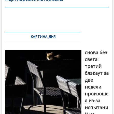
o
в
o
и
k
ть
Навигация
по
КАРТИНА ДНЯ
записям
Грузия
снова без
света:
третий
блэкаут за
две
недели
произоше
л из-за
испытани