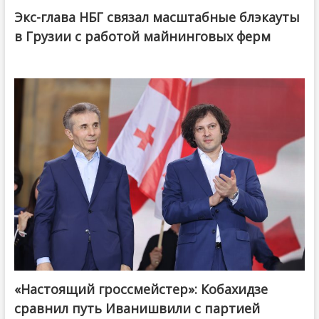
Экс-глава НБГ связал масштабные блэкауты
в Грузии с работой майнинговых ферм
«Настоящий гроссмейстер»: Кобахидзе
@ქართული ოცნება / Georgian Dream
сравнил путь Иванишвили с партией