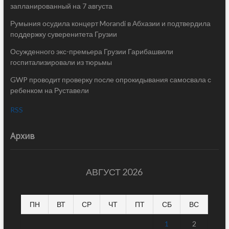
запланированный на 7 августа
Румыния осудила концерт Morandi в Абхазии и подтвердила
поддержку суверенитета Грузии
Осужденного экс-премьера Грузии Гарибашвили
госпитализировали из тюрьмы
GWP проводит проверку после опрокидывания самосвала с
ребенком на Руставели
RSS
Архив
АВГУСТ 2026
ПН
ВТ
СР
ЧТ
ПТ
СБ
ВС
1
2