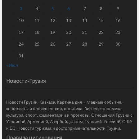
3
4
5
6
7
8
9
10
11
12
13
14
15
16
17
18
19
20
21
22
23
24
25
26
27
28
29
30
31
« Июл
Новости-Грузия
Новости Грузии, Кавказа. Картина дня – главные события,
конфликты и происшествия, политика, бизнес, экономика,
культура, спорт, комментарии и прогнозы. Отношения Грузии с
Украиной, Арменией, Азербайджаном, Турцией, Россией, США
и ЕС. Новости туризма и достопримечательности Грузии.
Правила цитирования