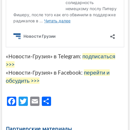
«Новости-Грузия» в Telegram:
подписаться
>>>
«Новости-Грузия» в Facebook:
перейти и
обсудить >>>
F
T
E
О
ac
w
m
тп
e
itt
ai
р
b
er
l
а
Партнерские материалы