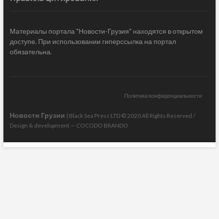
Материалы портала "Новости-Грузия" находятся в открытом
доступе. При использовании гиперссылка на портал
обязательна.
Политика конфиденциальности
Новости Грузии
| Black Sea Press LTD © 2020 All Rights Reserved /
Design & development —
COCODO BRANDO