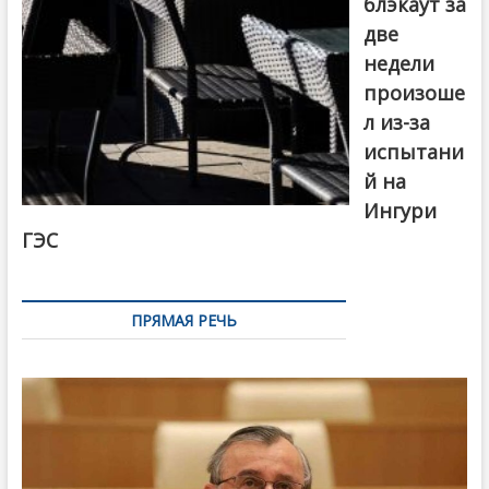
блэкаут за
две
недели
произоше
л из-за
испытани
й на
Ингури
ГЭС
ПРЯМАЯ РЕЧЬ