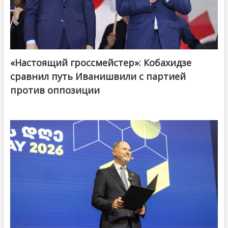
«Настоящий гроссмейстер»: Кобахидзе
@ქართული ოცნება / Georgian Dream
сравнил путь Иванишвили с партией
против оппозиции