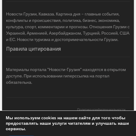
Новости Грузии, Кавказа. Картина дня – главные события,
конфликты и происшествия, политика, бизнес, экономика,
культура, спорт, комментарии и прогнозы. Отношения Грузии с
Украиной, Арменией, Азербайджаном, Турцией, Россией, США
и ЕС. Новости туризма и достопримечательности Грузии.
Правила цитирования
Материалы портала "Новости-Грузия" находятся в открытом
доступе. При использовании гиперссылка на портал
обязательна.
Политика конфиденциальности
Мы используем cookies на нашем сайте для того чтобы
Новости Грузии
| Black Sea Press LTD © 2020 All Rights Reserved /
предоставлять наши услуги читателям и улучшать наши
Design & development —
COCODO BRANDO
сервисы.