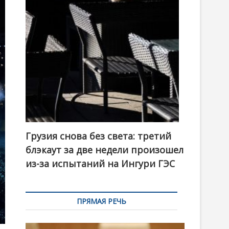
t
o
n
Грузия снова без света: третий
блэкаут за две недели произошел
из-за испытаний на Ингури ГЭС
ПРЯМАЯ РЕЧЬ