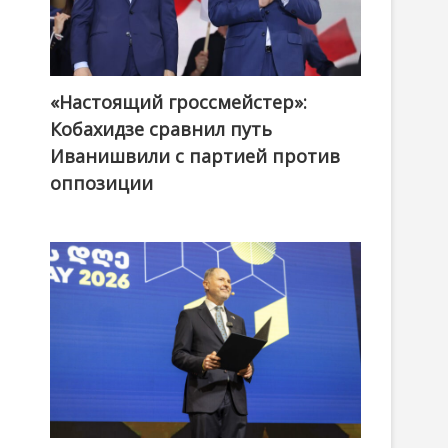
«Настоящий гроссмейстер»:
@ქართული ოცნება / Georgian Dream
Кобахидзе сравнил путь
Иванишвили с партией против
оппозиции