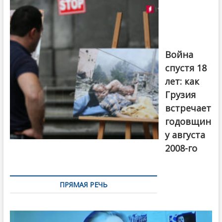
на тему
августовской
войны 2008
года в Тбилиси,
август 2018
года. Фото:
Война
Первый канал
спустя 18
лет: как
Грузия
встречает
годовщин
у августа
2008-го
ПРЯМАЯ РЕЧЬ