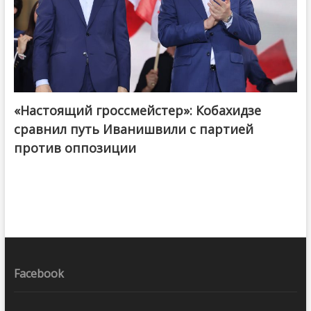
«Настоящий гроссмейстер»: Кобахидзе
@ქართული ოცნება / Georgian Dream
сравнил путь Иванишвили с партией
против оппозиции
Facebook