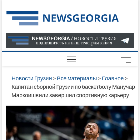
Skip
to
Нов
САМАЯ
content
АКТУАЛ
Гру
ИНФОР
О СОБ
В ГРУЗ
НОВОС
M
ГРУЗИИ
e
ОНЛАЙН
n
Новости Грузии
>
Все материалы
>
Главное
>
САЙТЕ 
u
Капитан сборной Грузии по баскетболу Манучар
НАЙДЕ
B
Маркоишвили завершил спортивную карьеру
НОВОС
u
ПОЛИТ
t
ЭКОНО
t
КУЛЬТУ
o
СПОРТА
n
МНОГО