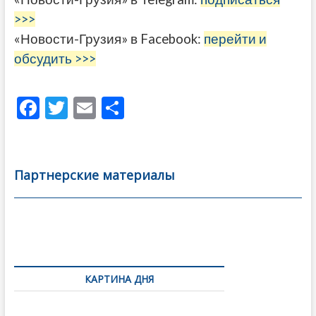
>>>
«Новости-Грузия» в Facebook:
перейти и
обсудить >>>
F
T
E
О
ac
w
m
тп
e
itt
ai
р
b
er
l
а
Партнерские материалы
o
в
o
и
k
ть
Навигация
по
КАРТИНА ДНЯ
записям
Фотовыставка