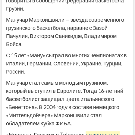
говорится в сообщении федерации баскетбола
Грузии.
Манучар Маркоишвили — звезда современного
грузинского баскетбола, наравне с Зазой
Пачулия, Виктором Саникидзе, Владимиром
Бойса.
С 15 лет «Ману» сыграл во многих чемпионатах в
Италии, Германии, Словении, Украине, Турции,
России.
Манучар стал самым молодым грузином,
который выступил в Евролиге. Тогда 16-летний
баскетболист защищал цвета итальянского
«Бенеттона». В 2004 году в составе немецкого
«Миттельдойчера» Маркоишвили стал
обладателем Кубка ФИБА.
«Новости-Грузия» в Telegram:
подписаться