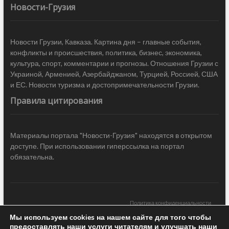
Новости-Грузия
Новости Грузии, Кавказа. Картина дня – главные события,
конфликты и происшествия, политика, бизнес, экономика,
культура, спорт, комментарии и прогнозы. Отношения Грузии с
Украиной, Арменией, Азербайджаном, Турцией, Россией, США
и ЕС. Новости туризма и достопримечательности Грузии.
Правила цитирования
Материалы портала "Новости-Грузия" находятся в открытом
доступе. При использовании гиперссылка на портал
обязательна.
Политика конфиденциальности
Мы используем cookies на нашем сайте для того чтобы
Новости Грузии
| Black Sea Press LTD © 2020 All Rights Reserved /
предоставлять наши услуги читателям и улучшать наши