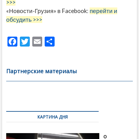
>>>
«Новости-Грузия» в Facebook:
перейти и
обсудить >>>
F
T
E
О
ac
w
m
тп
e
itt
ai
р
b
er
l
а
Партнерские материалы
o
в
o
и
k
ть
Навигация
по
КАРТИНА ДНЯ
записям
В память
о