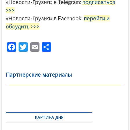
«Новости-Грузия» в Telegram:
подписаться
>>>
«Новости-Грузия» в Facebook:
перейти и
обсудить >>>
F
T
E
О
ac
w
m
тп
e
itt
ai
р
b
er
l
а
Партнерские материалы
o
в
o
и
k
ть
Навигация
по
КАРТИНА ДНЯ
записям
От главы