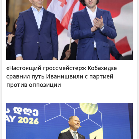
«Настоящий гроссмейстер»: Кобахидзе
@ქართული ოცნება / Georgian Dream
сравнил путь Иванишвили с партией
против оппозиции