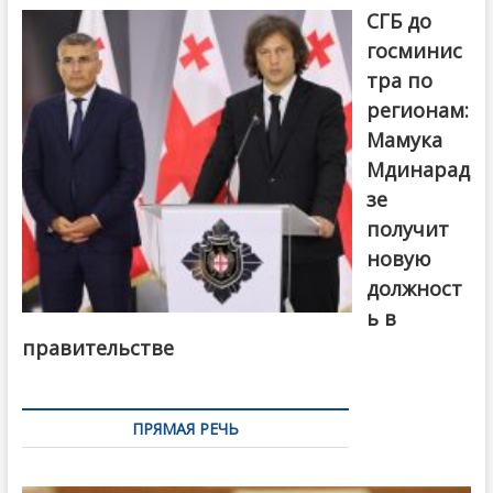
СГБ до
госминис
тра по
регионам:
Мамука
Мдинарад
зе
получит
новую
должност
ь в
правительстве
ПРЯМАЯ РЕЧЬ