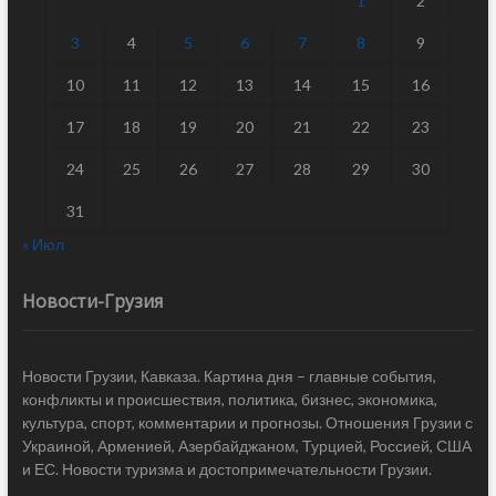
1
2
3
4
5
6
7
8
9
10
11
12
13
14
15
16
17
18
19
20
21
22
23
24
25
26
27
28
29
30
31
« Июл
Новости-Грузия
Новости Грузии, Кавказа. Картина дня – главные события,
конфликты и происшествия, политика, бизнес, экономика,
культура, спорт, комментарии и прогнозы. Отношения Грузии с
Украиной, Арменией, Азербайджаном, Турцией, Россией, США
и ЕС. Новости туризма и достопримечательности Грузии.