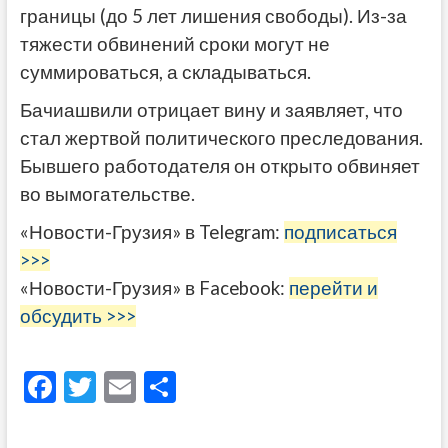
границы (до 5 лет лишения свободы). Из-за
тяжести обвинений сроки могут не
суммироваться, а складываться.
Бачиашвили отрицает вину и заявляет, что
стал жертвой политического преследования.
Бывшего работодателя он открыто обвиняет
во вымогательстве.
«Новости-Грузия» в Telegram:
подписаться
>>>
«Новости-Грузия» в Facebook:
перейти и
обсудить >>>
F
T
E
О
ac
w
m
тп