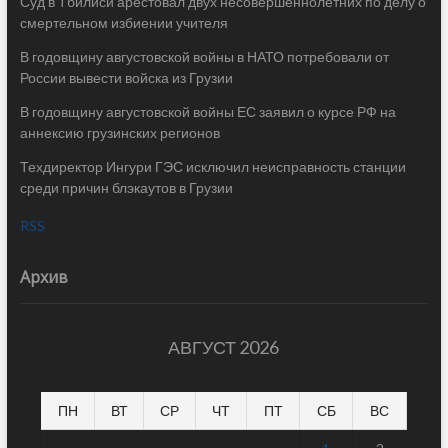
Суд в Тбилиси арестовал двух несовершеннолетних по делу о
смертельном избиении учителя
В годовщину августовской войны в НАТО потребовали от
России вывести войска из Грузии
В годовщину августовской войны ЕС заявил о курсе РФ на
аннексию грузинских регионов
Техдиректор Ингури ГЭС исключил неисправность станции
среди причин блэкаутов в Грузии
RSS
Архив
АВГУСТ 2026
ПН
ВТ
СР
ЧТ
ПТ
СБ
ВС