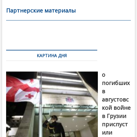
e
itt
ai
р
b
er
l
а
Партнерские материалы
o
в
o
и
k
ть
Навигация
по
КАРТИНА ДНЯ
записям
В память
о
погибших
в
августовс
кой войне
в Грузии
приспуст
или