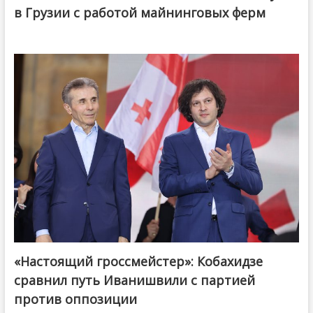
в Грузии с работой майнинговых ферм
«Настоящий гроссмейстер»: Кобахидзе
@ქართული ოცნება / Georgian Dream
сравнил путь Иванишвили с партией
против оппозиции