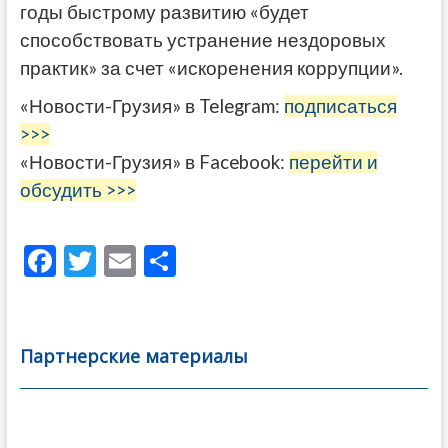
годы быстрому развитию «будет
способствовать устранение нездоровых
практик» за счет «искоренения коррупции».
«Новости-Грузия» в Telegram:
подписаться
>>>
«Новости-Грузия» в Facebook:
перейти и
обсудить >>>
F
T
E
О
ac
w
m
тп
e
itt
ai
р
b
er
l
а
Партнерские материалы
o
в
o
и