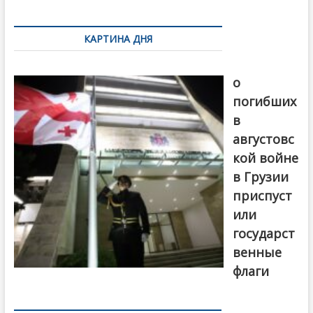
k
ть
Навигация
по
КАРТИНА ДНЯ
записям
В память
о
погибших
в
августовс
кой войне
в Грузии
приспуст
или
государст
венные
флаги