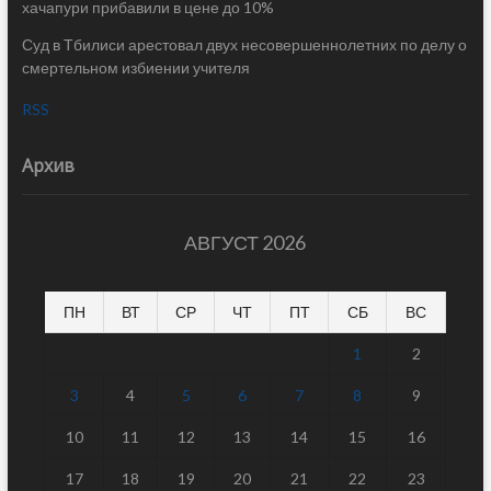
хачапури прибавили в цене до 10%
Суд в Тбилиси арестовал двух несовершеннолетних по делу о
смертельном избиении учителя
RSS
Архив
АВГУСТ 2026
ПН
ВТ
СР
ЧТ
ПТ
СБ
ВС
1
2
3
4
5
6
7
8
9
10
11
12
13
14
15
16
17
18
19
20
21
22
23