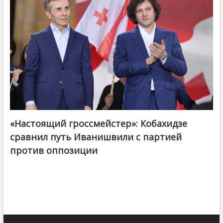
«Настоящий гроссмейстер»: Кобахидзе
@ქართული ოცნება / Georgian Dream
сравнил путь Иванишвили с партией
против оппозиции