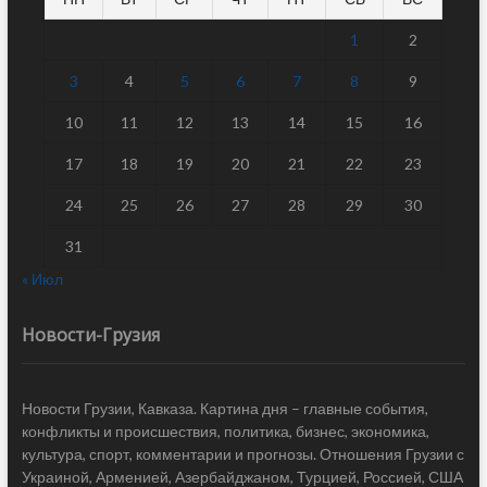
1
2
3
4
5
6
7
8
9
10
11
12
13
14
15
16
17
18
19
20
21
22
23
24
25
26
27
28
29
30
31
« Июл
Новости-Грузия
Новости Грузии, Кавказа. Картина дня – главные события,
конфликты и происшествия, политика, бизнес, экономика,
культура, спорт, комментарии и прогнозы. Отношения Грузии с
Украиной, Арменией, Азербайджаном, Турцией, Россией, США