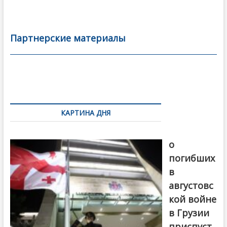
ac
w
m
тп
e
itt
ai
р
b
er
l
а
Партнерские материалы
o
в
o
и
k
ть
Навигация
по
КАРТИНА ДНЯ
записям
В память
о
погибших
в
августовс
кой войне
в Грузии
приспуст