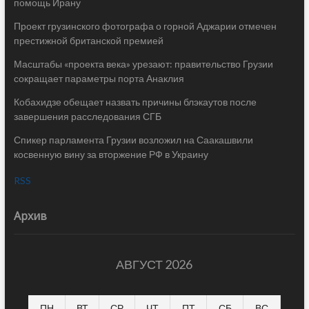
помощь Ирану
Проект грузинского фотографа о горной Аджарии отмечен
престижной британской премией
Масштабы «проекта века» урезают: правительство Грузии
сокращает параметры порта Анаклия
Кобахидзе обещает назвать причины блэкаутов после
завершения расследования СГБ
Спикер парламента Грузии возложил на Саакашвили
косвенную вину за вторжение РФ в Украину
RSS
Архив
АВГУСТ 2026
ПН
ВТ
СР
ЧТ
ПТ
СБ
ВС