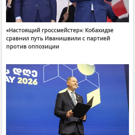
«Настоящий гроссмейстер»: Кобахидзе
@ქართული ოცნება / Georgian Dream
сравнил путь Иванишвили с партией
против оппозиции