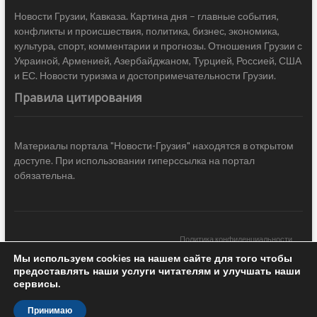
Новости Грузии, Кавказа. Картина дня – главные события,
конфликты и происшествия, политика, бизнес, экономика,
культура, спорт, комментарии и прогнозы. Отношения Грузии с
Украиной, Арменией, Азербайджаном, Турцией, Россией, США
и ЕС. Новости туризма и достопримечательности Грузии.
Правила цитирования
Материалы портала "Новости-Грузия" находятся в открытом
доступе. При использовании гиперссылка на портал
обязательна.
Политика конфиденциальности
Мы используем cookies на нашем сайте для того чтобы
Новости Грузии
| Black Sea Press LTD © 2020 All Rights Reserved /
предоставлять наши услуги читателям и улучшать наши
Design & development —
COCODO BRANDO
сервисы.
Принимаю