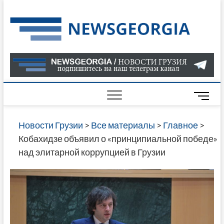
Skip
to
Нов
САМАЯ
content
АКТУАЛ
Гру
ИНФОР
О СОБ
В ГРУЗ
НОВОС
M
ГРУЗИИ
e
ОНЛАЙН
n
Новости Грузии
>
Все материалы
>
Главное
>
САЙТЕ 
u
Кобахидзе объявил о «принципиальной победе»
НАЙДЕ
B
над элитарной коррупцией в Грузии
НОВОС
u
ПОЛИТ
t
ЭКОНО
t
КУЛЬТУ
o
СПОРТА
n
МНОГО