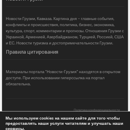
Новости Грузии, Кавказа. Картина дня – главные события,
конфликты и происшествия, политика, бизнес, экономика,
культура, спорт, комментарии и прогнозы. Отношения Грузии с
Украиной, Арменией, Азербайджаном, Турцией, Россией, США
и ЕС. Новости туризма и достопримечательности Грузии.
Правила цитирования
Материалы портала "Новости-Грузия" находятся в открытом
доступе. При использовании гиперссылка на портал
обязательна.
Политика конфиденциальности
Мы используем cookies на нашем сайте для того чтобы
Новости Грузии
| Black Sea Press LTD © 2020 All Rights Reserved /
предоставлять наши услуги читателям и улучшать наши
Design & development —
COCODO BRANDO
сервисы.