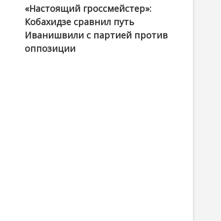
«Настоящий гроссмейстер»:
@ქართული ოცნება / Georgian Dream
Кобахидзе сравнил путь
Иванишвили с партией против
оппозиции