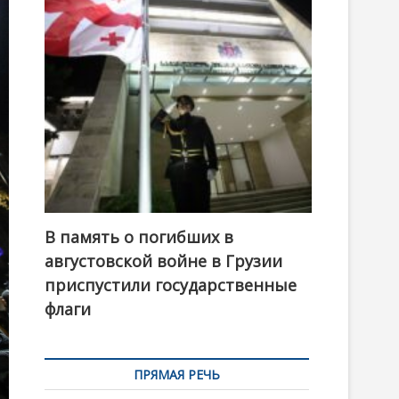
t
o
n
В память о погибших в
августовской войне в Грузии
приспустили государственные
флаги
ПРЯМАЯ РЕЧЬ