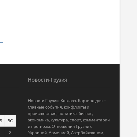
Новости-Грузия
Новости Грузии, Кавказа. Картина дня –
главные события, конфликты и
происшествия, политика, бизнес,
экономика, культура, спорт, комментарии
Б
ВС
и прогнозы. Отношения Грузии с
1
2
Украиной, Арменией, Азербайджаном,