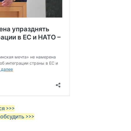
ся >>>
 обсудить >>>