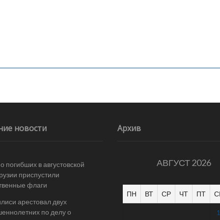
ние новости
Архив
АВГУСТ 2026
 о погибших в августовской
Грузии приспустили
твенные флаги
ПН
ВТ
СР
ЧТ
ПТ
С
илиси арестовал двух
еннолетних по делу о