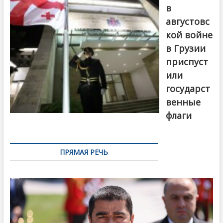
в
августовс
кой войне
в Грузии
приспуст
или
государст
венные
флаги
ПРЯМАЯ РЕЧЬ