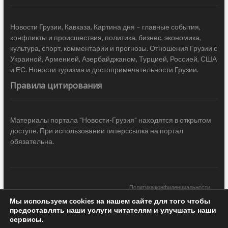
Новости Грузии, Кавказа. Картина дня – главные события,
конфликты и происшествия, политика, бизнес, экономика,
культура, спорт, комментарии и прогнозы. Отношения Грузии с
Украиной, Арменией, Азербайджаном, Турцией, Россией, США
и ЕС. Новости туризма и достопримечательности Грузии.
Правила цитирования
Материалы портала "Новости-Грузия" находятся в открытом
доступе. При использовании гиперссылка на портал
обязательна.
Политика конфиденциальности
Мы используем cookies на нашем сайте для того чтобы
Новости Грузии
| Black Sea Press LTD © 2020 All Rights Reserved /
предоставлять наши услуги читателям и улучшать наши
Design & development —
COCODO BRANDO
сервисы.