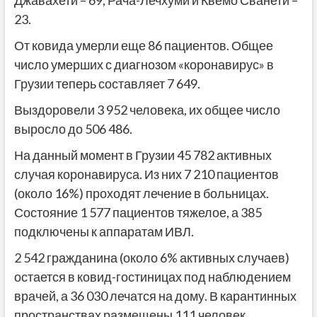
Джавахети – 69, Рача-Лечхуми и Квемо Сванети –
23.
От ковида умерли еще 86 пациентов. Общее
число умерших с диагнозом «коронавирус» в
Грузии теперь составляет 7 649.
Выздоровели 3 952 человека, их общее число
выросло до 506 486.
На данный момент в Грузии 45 782 активных
случая коронавируса. Из них 7 210 пациентов
(около 16%) проходят лечение в больницах.
Состояние 1 577 пациентов тяжелое, а 385
подключены к аппаратам ИВЛ.
2 542 гражданина (около 6% активных случаев)
остается в ковид-гостиницах под наблюдением
врачей, а 36 030 лечатся на дому. В карантинных
пространствах размещены 111 человек.