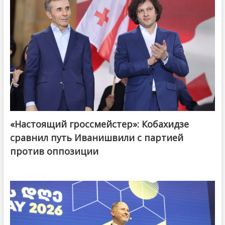
«Настоящий гроссмейстер»: Кобахидзе
@ქართული ოცნება / Georgian Dream
сравнил путь Иванишвили с партией
против оппозиции