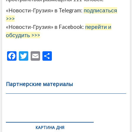
«Новости-Грузия» в Telegram:
подписаться
>>>
«Новости-Грузия» в Facebook:
перейти и
обсудить >>>
F
T
E
О
ac
w
m
тп
e
itt
ai
р
b
er
l
а
Партнерские материалы
o
в
o
и
k
ть
Навигация
по
КАРТИНА ДНЯ
записям