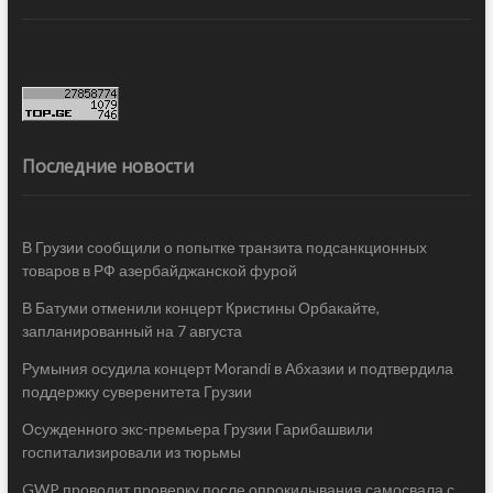
Последние новости
В Грузии сообщили о попытке транзита подсанкционных
товаров в РФ азербайджанской фурой
В Батуми отменили концерт Кристины Орбакайте,
запланированный на 7 августа
Румыния осудила концерт Morandi в Абхазии и подтвердила
поддержку суверенитета Грузии
Осужденного экс-премьера Грузии Гарибашвили
госпитализировали из тюрьмы
GWP проводит проверку после опрокидывания самосвала с