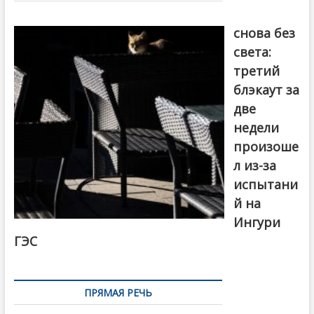
Грузия
снова без
света:
третий
блэкаут за
две
недели
произоше
л из-за
испытани
й на
Ингури
ГЭС
ПРЯМАЯ РЕЧЬ