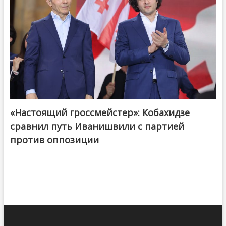
«Настоящий гроссмейстер»: Кобахидзе
@ქართული ოცნება / Georgian Dream
сравнил путь Иванишвили с партией
против оппозиции