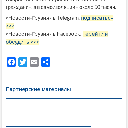
гражданин, а в самоизоляции – около 50 тысяч.
«Новости-Грузия» в Telegram:
подписаться
>>>
«Новости-Грузия» в Facebook:
перейти и
обсудить >>>
F
T
E
О
ac
w
m
тп
e
itt
ai
р
b
er
l
а
Партнерские материалы
o
в
o
и
k
ть
Навигация
по