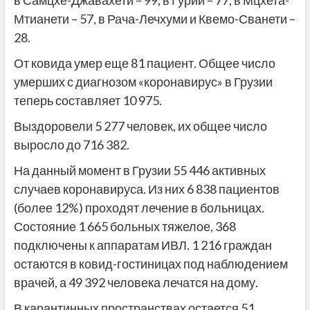
в Самцхе-Джавахети – 99, в Гурии – 77, в Мцхета-
Мтианети – 57, в Рача-Лечхуми и Квемо-Сванети –
28.
От ковида умер еще 81 пациент. Общее число
умерших с диагнозом «коронавирус» в Грузии
теперь составляет 10 975.
Выздоровели 5 277 человек, их общее число
выросло до 716 382.
На данный момент в Грузии 55 446 активных
случаев коронавируса. Из них 6 838 пациентов
(более 12%) проходят лечение в больницах.
Состояние 1 665 больных тяжелое, 368
подключены к аппаратам ИВЛ. 1 216 граждан
остаются в ковид-гостиницах под наблюдением
врачей, а 49 392 человека лечатся на дому.
В карантинных пространствах остается 51