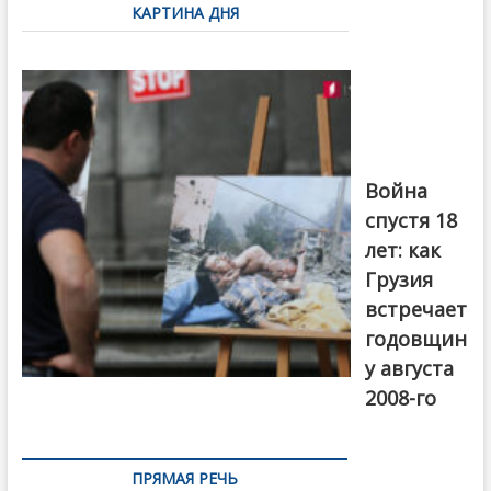
КАРТИНА ДНЯ
записям
Фотовыставка
на тему
августовской
войны 2008
года в Тбилиси,
август 2018
года. Фото:
Война
Первый канал
спустя 18
лет: как
Грузия
встречает
годовщин
у августа
2008-го
ПРЯМАЯ РЕЧЬ