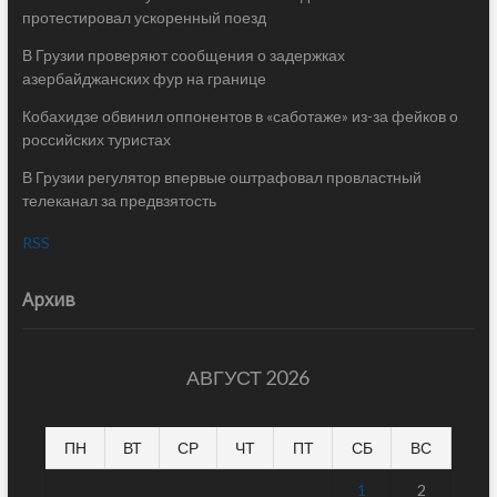
протестировал ускоренный поезд
В Грузии проверяют сообщения о задержках
азербайджанских фур на границе
Кобахидзе обвинил оппонентов в «саботаже» из-за фейков о
российских туристах
В Грузии регулятор впервые оштрафовал провластный
телеканал за предвзятость
RSS
Архив
АВГУСТ 2026
ПН
ВТ
СР
ЧТ
ПТ
СБ
ВС
1
2