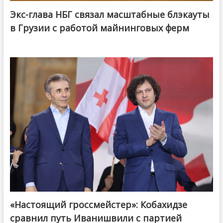
Экс-глава НБГ связал масштабные блэкауты
в Грузии с работой майнинговых ферм
«Настоящий гроссмейстер»: Кобахидзе
@ქართული ოცნება / Georgian Dream
сравнил путь Иванишвили с партией