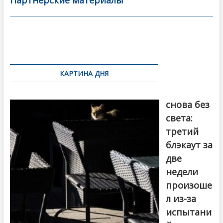
b
er
l
а
Партнерские материалы
o
в
o
и
k
ть
Навигация
по
КАРТИНА ДНЯ
записям
Грузия
снова без
света:
третий
блэкаут за
две
недели
произоше
л из-за
испытани