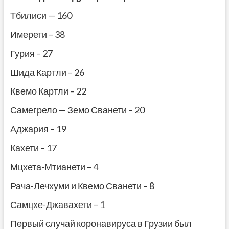
Тбилиси — 160
Имерети – 38
Гурия – 27
Шида Картли – 26
Квемо Картли – 22
Самегрело — Земо Сванети – 20
Аджария – 19
Кахети – 17
Мцхета-Мтианети – 4
Рача-Лечхуми и Квемо Сванети – 8
Самцхе-Джавахети – 1
Первый случай коронавируса в Грузии был