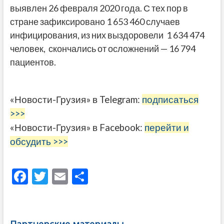
выявлен 26 февраля 2020 года. С тех пор в
стране зафиксировано 1 653 460 случаев
инфицирования, из них выздоровели 1 634 474
человек, скончались от осложнений — 16 794
пациентов.
«Новости-Грузия» в Telegram:
подписаться
>>>
«Новости-Грузия» в Facebook:
перейти и
обсудить >>>
F
T
E
О
ac
w
m
тп
e
itt
ai
р