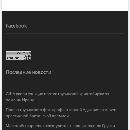
Facebook
Последние новости
США ввели санкции против грузинской криптобиржи за
помощь Ирану
Проект грузинского фотографа о горной Аджарии отмечен
престижной британской премией
Масштабы «проекта века» урезают: правительство Грузии