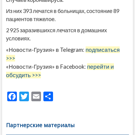
Из них 393 лечатся в больницах, состояние 89
пациентов тяжелое.
2 925
заразившихся лечатся в домашних
условиях.
«Новости-Грузия» в Telegram:
подписаться
>>>
«Новости-Грузия» в Facebook:
перейти и
обсудить >>>
F
T
E
О
ac
w
m
тп
e
itt
ai
р
b
er
l
а
Партнерские материалы
o
в