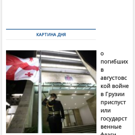
o
и
k
ть
Навигация
по
КАРТИНА ДНЯ
записям
В память
о
погибших
в
августовс
кой войне
в Грузии
приспуст
или
государст
венные
флаги