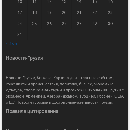
10
11
12
13
14
15
16
17
18
19
20
21
22
23
24
25
26
27
28
29
30
31
« Июл
Новости-Грузия
Новости Грузии, Кавказа. Картина дня – главные события,
конфликты и происшествия, политика, бизнес, экономика,
культура, спорт, комментарии и прогнозы. Отношения Грузии с
Украиной, Арменией, Азербайджаном, Турцией, Россией, США
и ЕС. Новости туризма и достопримечательности Грузии.
Правила цитирования