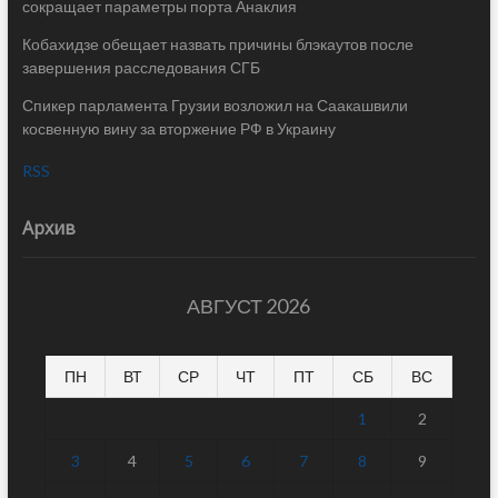
сокращает параметры порта Анаклия
Кобахидзе обещает назвать причины блэкаутов после
завершения расследования СГБ
Спикер парламента Грузии возложил на Саакашвили
косвенную вину за вторжение РФ в Украину
RSS
Архив
АВГУСТ 2026
ПН
ВТ
СР
ЧТ
ПТ
СБ
ВС
1
2
3
4
5
6
7
8
9