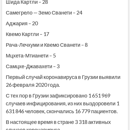
Шида Картли – 28
Самегрело — Земо Сванети – 24
Аджария – 20
Квемо Картли – 17
Рача-Лечхуми и Квемо Сванети – 8
Мцхета-Мтианети – 5
Самцхе-Джавахети – 3
Первый случай коронавируса в Грузии выявили
26 февраля 2020 года.
С тех пор в Грузии зафиксировано 1 651 969
случаев инфицирования, из них выздоровели 1
631
846 человек, скончались 16 779 пациентов.
В настоящее время в стране 3 318
активных
случаев коронавируса.