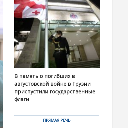
t
o
n
В память о погибших в
августовской войне в Грузии
приспустили государственные
флаги
ПРЯМАЯ РЕЧЬ