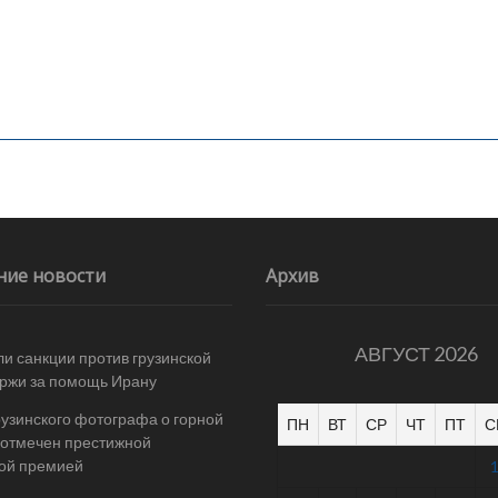
ние новости
Архив
АВГУСТ 2026
и санкции против грузинской
ржи за помощь Ирану
рузинского фотографа о горной
ПН
ВТ
СР
ЧТ
ПТ
С
отмечен престижной
ой премией