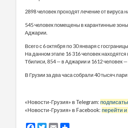
2898 человек проходят лечение от вируса н
545 человек помещены в карантинные зоны, 
Аджарии.
Всего с 6 октября по 30 января с госграни
На данном этапе 16 316 человек находятся 
Тбилиси, 854 — в Аджарии и 1612 человек —
В Грузии за два часа собрали 40 тысяч ла
«Новости-Грузия» в Telegram:
подписать
«Новости-Грузия» в Facebook:
перейти и
F
T
E
О