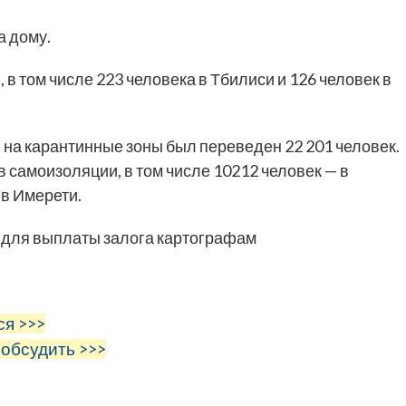
а дому.
в том числе 223 человека в Тбилиси и 126 человек в
цы на карантинные зоны был переведен 22 201 человек.
в самоизоляции, в том числе 10212 человек — в
 в Имерети.
ри для выплаты залога картографам
ся >>>
 обсудить >>>