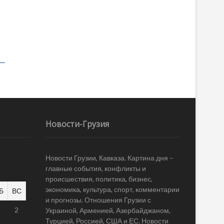
Новости-Грузия
Новости Грузии, Кавказа. Картина дня –
главные события, конфликты и
происшествия, политика, бизнес,
экономика, культура, спорт, комментарии
Б
ВС
и прогнозы. Отношения Грузии с
1
2
Украиной, Арменией, Азербайджаном,
Турцией, Россией, США и ЕС. Новости