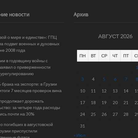
ние новости
Архив
АВГУСТ 2026
вой о мире и единстве»: ГПЦ
а подвиг военных и духовных
йне 2008 года
ПН
ВТ
СР
ЧТ
ПТ
С
ии в годовщину войны с
заявил о приверженности
 урегулированию
3
4
5
6
7
 брака на экспорте: в Грузии
итоги 7 месяцев проверок вина
10
11
12
13
14
1
 продолжает дорожать
17
18
19
20
21
2
ьство: за четыре года расходы
ись почти на 30%
24
25
26
27
28
2
 о погибших в августовской
31
Грузии приспустили
« Июл
твенные флаги