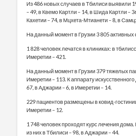
Из 486 новых случаев в Тбилиси выявили 1
– 49, в Квемо Картли – 14, в Шида Картли – 3
Кахетии – 74, в Мцхета-Мтианети – 8, в Самц
На данный момент в Грузии 3 805 активных
1 828 человек лечатся в клиниках: в тбилис
Имеретии – 421.
На данный момент в Грузии 379 тяжелых паци
Имеретии – 113. К аппарату искусственного
67, в Аджарии – 6, в Имеретии – 14.
229 пациентов размещены в ковид-гостиницах
Имеретии – 12.
1 748 человек проходят курс лечения дома.
из них в Тбилиси – 98, в Аджарии – 44.