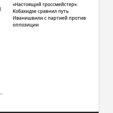
«Настоящий гроссмейстер»:
@ქართული ოცნება / Georgian Dream
1
Кобахидзе сравнил путь
Иванишвили с партией против
оппозиции