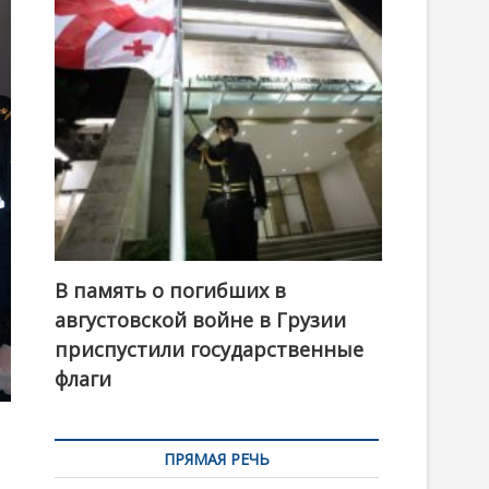
t
o
n
В память о погибших в
августовской войне в Грузии
приспустили государственные
флаги
ПРЯМАЯ РЕЧЬ