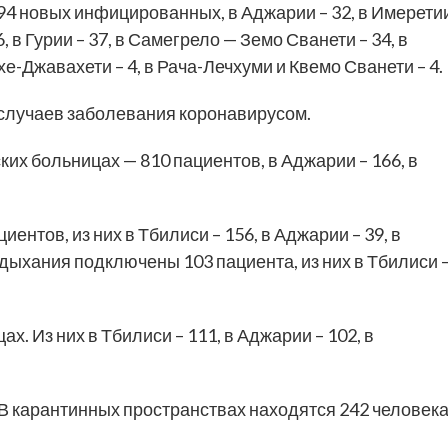
94 новых инфицированных, в Аджарии – 32, в Имерети
6, в Гурии – 37, в Самегрело — Земо Сванети – 34, в
хе-Джавахети – 4, в Рача-Лечхуми и Квемо Сванети – 4.
 случаев заболевания коронавирусом.
ских больницах — 810 пациентов, в Аджарии – 166, в
ентов, из них в Тбилиси – 156, в Аджарии – 39, в
 дыхания подключены 103 пациента, из них в Тбилиси 
. Из них в Тбилиси – 111, в Аджарии – 102, в
 В карантинных пространствах находятся 242 человека