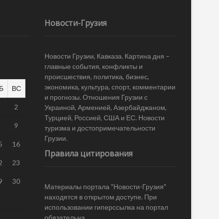
Новости-Грузия
Новости Грузии, Кавказа. Картина дня –
главные события, конфликты и
происшествия, политика, бизнес,
экономика, культура, спорт, комментарии
Б
ВС
и прогнозы. Отношения Грузии с
1
2
Украиной, Арменией, Азербайджаном,
Турцией, Россией, США и ЕС. Новости
8
9
туризма и достопримечательности
Грузии.
5
16
Правила цитирования
2
23
9
30
Материалы портала "Новости-Грузия"
находятся в открытом доступе. При
использовании гиперссылка на портал
обязательна.