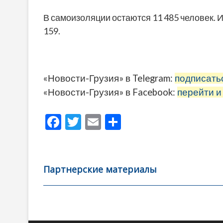
В самоизоляции остаются 11 485 человек. Из 
159.
«Новости-Грузия» в Telegram:
подписать
«Новости-Грузия» в Facebook:
перейти и
F
T
E
О
ac
w
m
тп
e
itt
ai
р
b
er
l
а
Партнерские материалы
o
в
o
и
k
ть
Навигация