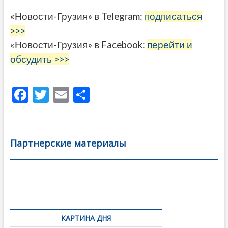
«Новости-Грузия» в Telegram:
подписаться
>>>
«Новости-Грузия» в Facebook:
перейти и
обсудить >>>
F
T
E
О
ac
w
m
тп
e
itt
ai
р
b
er
l
а
Партнерские материалы
o
в
o
и
k
ть
Навигация
по
КАРТИНА ДНЯ
записям