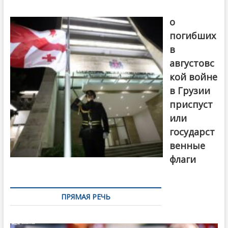
В память
о
погибших
в
августовс
кой войне
в Грузии
приспуст
или
государст
венные
флаги
ПРЯМАЯ РЕЧЬ