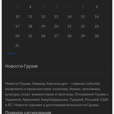
3
4
5
6
7
8
9
10
11
12
13
14
15
16
17
18
19
20
21
22
23
24
25
26
27
28
29
30
31
« Июл
Новости-Грузия
Новости Грузии, Кавказа. Картина дня – главные события,
конфликты и происшествия, политика, бизнес, экономика,
культура, спорт, комментарии и прогнозы. Отношения Грузии с
Украиной, Арменией, Азербайджаном, Турцией, Россией, США
и ЕС. Новости туризма и достопримечательности Грузии.
Правила цитирования