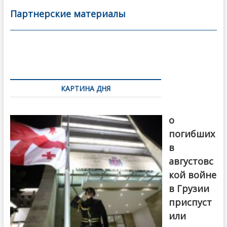
b
er
l
а
Партнерские материалы
o
в
o
и
k
ть
Навигация
по
КАРТИНА ДНЯ
записям
В память
о
погибших
в
августовс
кой войне
в Грузии
приспуст
или