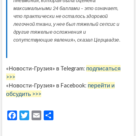
пневмония, которая была оценена
максимальными 24 баллами – это означает,
что практически не осталось здоровой
легочной ткани, у нее был тяжелый сепсис и
другие тяжелые осложнения и
сопутствующие явления», сказал Церцвадзе.
«Новости-Грузия» в Telegram:
подписаться
>>>
«Новости-Грузия» в Facebook:
перейти и
обсудить >>>
F
T
E
О
ac
w
m
тп
e
itt
ai
р