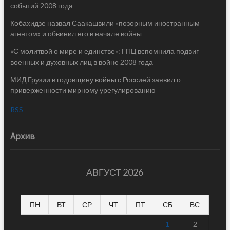
событий 2008 года
Кобахидзе назвал Саакашвили «позорным иностранным
агентом» и обвинил его в начале войны
«С молитвой о мире и единстве»: ГПЦ вспомнила подвиг
военных и духовных лиц в войне 2008 года
МИД Грузии в годовщину войны с Россией заявил о
приверженности мирному урегулированию
RSS
Архив
АВГУСТ 2026
ПН
ВТ
СР
ЧТ
ПТ
СБ
ВС
1
2