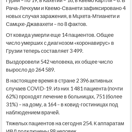
Гурии – по 19, в Кахетии – 16, в Квемо Картли – 6. В
Рача-Лечхуми и Квемо-Сванети зафиксировано 4
новых случая заражения, в Мцхета-Мтианети и
Самцхе-Джавахети – по 8 фактов.
От ковида умерли еще 14 пациентов. Общее
число умерших с диагнозом «коронавирус» в
Грузии теперь составляет 3 499.
Выздоровели 542 человека, их общее число
выросло до 264 589.
В настоящее время в стране 2 396 активных
случаев COVID-19. Из них 1 481 пациента (почти
62%) проходят лечение в больницах, 751 (более
31%) – на дому, а 164 – в ковид-гостиницах под
наблюдением врачей.
Тяжелых пациентов на сегодня 254. К аппаратам
ИВЛ подключены 98 человек.