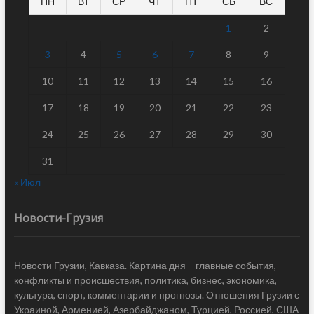
ПН
ВТ
СР
ЧТ
ПТ
СБ
ВС
1
2
3
4
5
6
7
8
9
10
11
12
13
14
15
16
17
18
19
20
21
22
23
24
25
26
27
28
29
30
31
« Июл
Новости-Грузия
Новости Грузии, Кавказа. Картина дня – главные события,
конфликты и происшествия, политика, бизнес, экономика,
культура, спорт, комментарии и прогнозы. Отношения Грузии с
Украиной, Арменией, Азербайджаном, Турцией, Россией, США