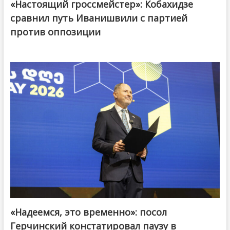
«Настоящий гроссмейстер»: Кобахидзе
@ქართული ოცნება / Georgian Dream
сравнил путь Иванишвили с партией
против оппозиции
«Надеемся, это временно»: посол
Герчинский констатировал паузу в