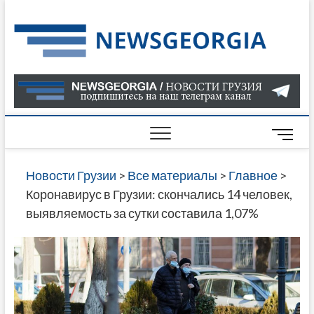
Skip
to
Нов
САМАЯ
content
АКТУАЛ
Гру
ИНФОР
О СОБ
В ГРУЗ
НОВОС
M
ГРУЗИИ
e
ОНЛАЙН
n
Новости Грузии
>
Все материалы
>
Главное
>
САЙТЕ 
u
Коронавирус в Грузии: скончались 14 человек,
НАЙДЕ
B
выявляемость за сутки составила 1,07%
НОВОС
u
ПОЛИТ
t
ЭКОНО
t
КУЛЬТУ
o
СПОРТА
n
МНОГО