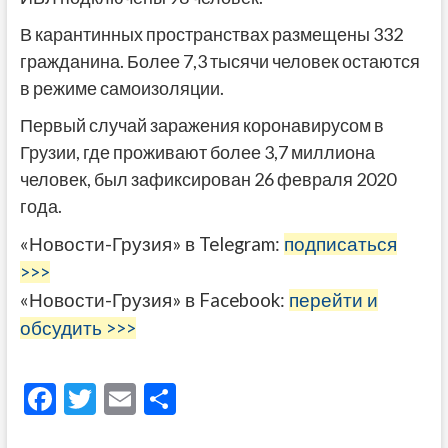
В карантинных пространствах размещены 332
гражданина. Более 7,3 тысячи человек остаются
в режиме самоизоляции.
Первый случай заражения коронавирусом в
Грузии, где проживают более 3,7 миллиона
человек, был зафиксирован 26 февраля 2020
года.
«Новости-Грузия» в Telegram:
подписаться
>>>
«Новости-Грузия» в Facebook:
перейти и
обсудить >>>
F
T
E
О
ac
w
m
тп