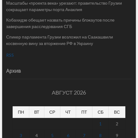
Масштабы «проекта века» урезают: правительство Грузии
сокращает параметры порта Анаклия
Кобахидзе обещает назвать причины блэкаутов после
завершения расследования СГБ
Спикер парламента Грузии возложил на Саакашвили
косвенную вину за вторжение РФ в Украину
RSS
Архив
АВГУСТ 2026
ПН
ВТ
СР
ЧТ
ПТ
СБ
ВС
1
2
3
4
5
6
7
8
9