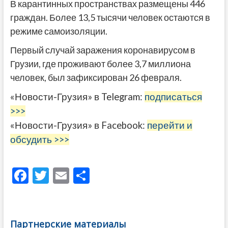
В карантинных пространствах размещены 446
граждан. Более 13,5 тысячи человек остаются в
режиме самоизоляции.
Первый случай заражения коронавирусом в
Грузии, где проживают более 3,7 миллиона
человек, был зафиксирован 26 февраля.
«Новости-Грузия» в Telegram:
подписаться
>>>
«Новости-Грузия» в Facebook:
перейти и
обсудить >>>
F
T
E
О
ac
w
m
тп
e
itt
ai
р
b
er
l
а
Партнерские материалы