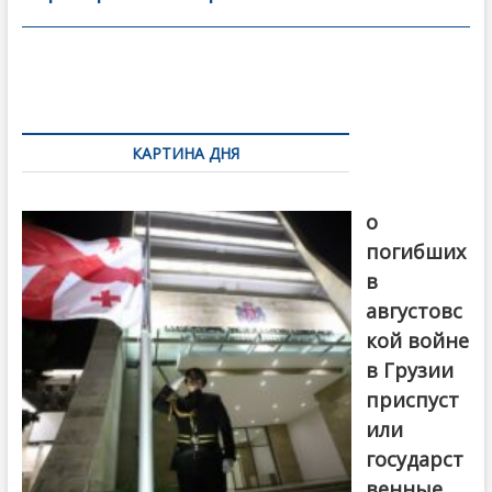
o
в
o
и
k
ть
Навигация
по
КАРТИНА ДНЯ
записям
В память
о
погибших
в
августовс
кой войне
в Грузии
приспуст
или
государст
венные