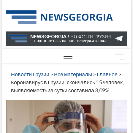
Skip
to
Нов
САМАЯ
content
АКТУАЛ
Гру
ИНФОР
О СОБ
В ГРУЗ
НОВОС
M
ГРУЗИИ
e
ОНЛАЙН
n
Новости Грузии
>
Все материалы
>
Главное
>
САЙТЕ 
u
Коронавирус в Грузии: скончались 15 человек,
НАЙДЕ
B
выявляемость за сутки составила 3,09%
НОВОС
u
ПОЛИТ
t
ЭКОНО
t
КУЛЬТУ
o
СПОРТА
n
МНОГО