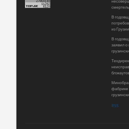
несоверш
смертель
В годовщ
потребов
из Грузии
В годовщ
заявил о
грузинск
Техдирек
неисправ
блэкаутов
Минобраз
фабрике 
грузинск
RSS