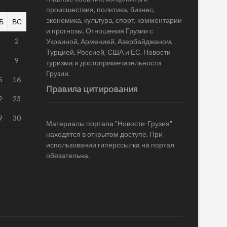
происшествия, политика, бизнес,
экономика, культура, спорт, комментарии
Б
ВС
и прогнозы. Отношения Грузии с
1
2
Украиной, Арменией, Азербайджаном,
Турцией, Россией, США и ЕС. Новости
8
9
туризма и достопримечательности
Грузии.
5
16
Правила цитирования
2
23
9
30
Материалы портала "Новости-Грузия"
находятся в открытом доступе. При
использовании гиперссылка на портал
обязательна.