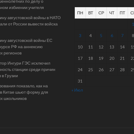
еннолетних по делу о
ном избиении учителя
ПН
ВТ
СР
ЧТ
ПТ
С
ину августовской войны в НАТО
али от России вывести войска
3
4
5
6
7
ину августовской войны ЕС
 курсе РФ на аннексию
10
11
12
13
14
1
их регионов
17
18
19
20
21
2
тор Ингури ГЭС исключил
ность станции среди причин
24
25
26
27
28
2
 в Грузии
31
ования показало, как на
« Июл
в Китае шьют форму для
их школьников