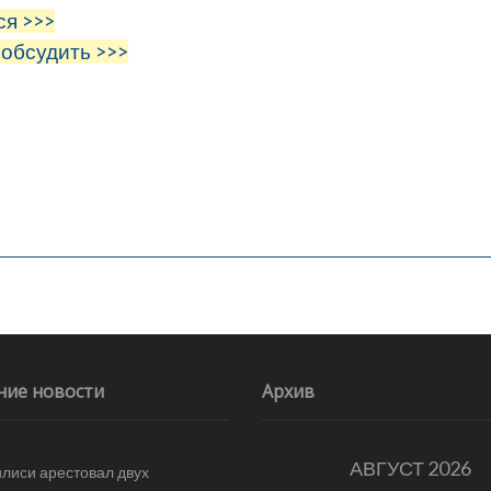
ся >>>
 обсудить >>>
ние новости
Архив
АВГУСТ 2026
илиси арестовал двух