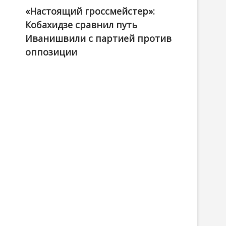
«Настоящий гроссмейстер»:
@ქართული ოცნება / Georgian Dream
Кобахидзе сравнил путь
Иванишвили с партией против
оппозиции