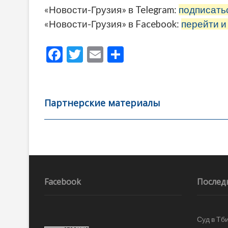
«Новости-Грузия» в Telegram:
подписать
«Новости-Грузия» в Facebook:
перейти и
F
T
E
О
ac
w
m
тп
e
itt
ai
р
b
er
l
а
Партнерские материалы
o
в
o
и
k
ть
Навигация
по
записям
Facebook
Послед
Суд в Тб