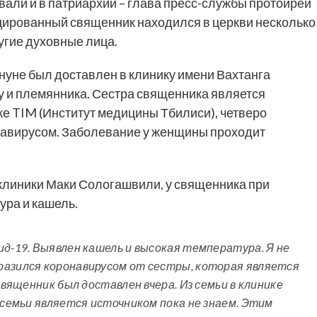
али и в патриархии – глава пресс-службы протоирей
цированный священник находился в церкви несколько
угие духовные лица.
нуне был доставлен в клинику имени Вахтанга
у и племянника. Сестра священника является
ке TIM (Институт медицины Тбилиси), четверо
навирусом. Заболевание у женщины проходит
клиники Маки Сологашвили, у священника при
ура и кашель.
ид-19. Выявлен кашель и высокая температура. Я не
разился коронавирусом от сестры, которая является
Священник был доставлен вчера. Из семьи в клинике
 семьи является источником пока не знаем. Этим