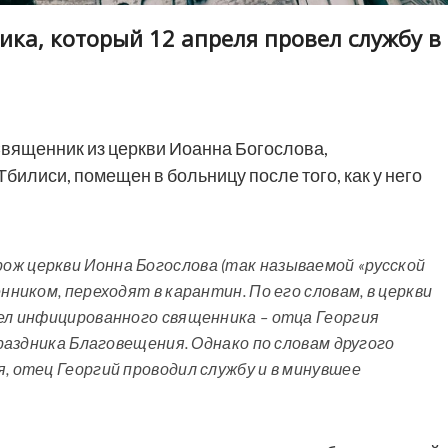
ка, который 12 апреля провел службу в
вященник из церкви Иоанна Богослова,
билиси, помещен в больницу после того, как у него
ож церкви Ионна Богослова (так называемой «русской
нником, переходят в карантин. По его словам, в церкви
дел инфицированного священника – отца Георгия
 праздника Благовещения. Однако по словам другого
, отец Георгий проводил службу и в минувшее