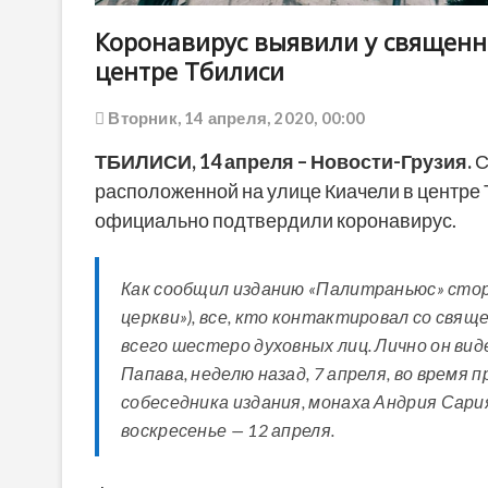
Коронавирус выявили у священни
центре Тбилиси
Вторник, 14 апреля, 2020, 00:00
ТБИЛИСИ,
14 апреля
– Новости-Грузия.
С
расположенной на улице Киачели в центре Т
официально подтвердили коронавирус.
Как сообщил изданию «Палитраньюс» стор
церкви»), все, кто контактировал со свяще
всего шестеро духовных лиц. Лично он ви
Папава, неделю назад, 7 апреля, во время
собеседника издания, монаха Андрия Сария
воскресенье — 12 апреля.