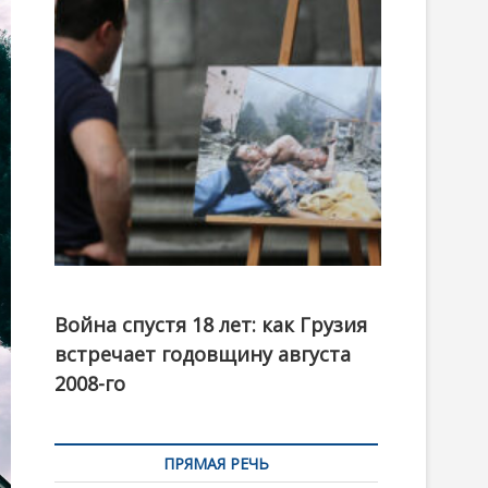
t
o
n
Фотовыставка на тему августовской войны 2008
года в Тбилиси, август 2018 года. Фото: Первый
Война спустя 18 лет: как Грузия
канал
встречает годовщину августа
2008-го
ПРЯМАЯ РЕЧЬ