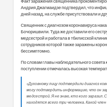
Факт заражения священника прокоментиров
Андрия Джагмаидзе подтвердил, что инфи
дней назад, на службе присутствовали и др
Священник с диагнозом коронавируса нака
Бочоришвили. Туда же доставили его сестр
медсестрой и работала в тбилисской клини
сотрудников которой также заражены коро
бессимптомно.
По словам главы наблюдательного совета 
поступлении отмечалась высокая температ
«Духовному лицу подтвердили диагноз ков
могу подтвердить информацию, что он за
медсестрой. Я не знаю, кто кого заразил. 
находятся всего три человека. Какой член