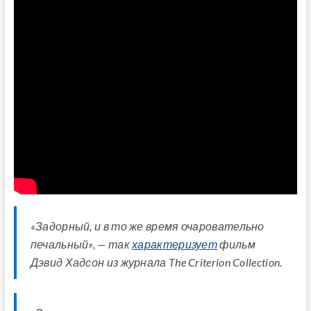
«Задорный, и в то же время очаровательно
печальный», — так
характеризует
фильм
Дэвид Хадсон из журнала The Criterion Collection.