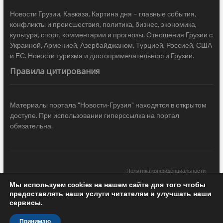
Новости Грузии, Кавказа. Картина дня – главные события,
конфликты и происшествия, политика, бизнес, экономика,
культура, спорт, комментарии и прогнозы. Отношения Грузии с
Украиной, Арменией, Азербайджаном, Турцией, Россией, США
и ЕС. Новости туризма и достопримечательности Грузии.
Правила цитирования
Материалы портала "Новости-Грузия" находятся в открытом
доступе. При использовании гиперссылка на портал
обязательна.
Политика конфиденциальности
Мы используем cookies на нашем сайте для того чтобы
Новости Грузии
| Black Sea Press LTD © 2020 All Rights Reserved /
предоставлять наши услуги читателям и улучшать наши
Design & development —
COCODO BRANDO
сервисы.
Принимаю