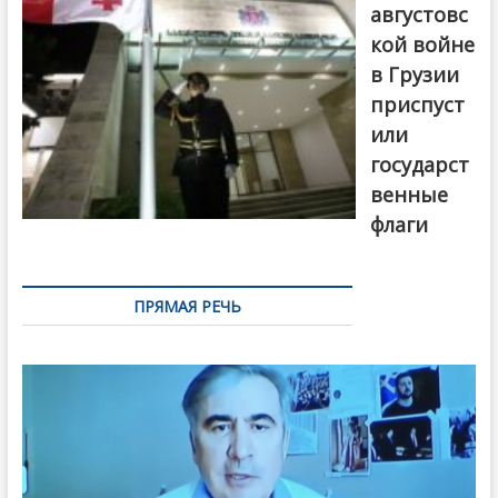
августовс
кой войне
в Грузии
приспуст
или
государст
венные
флаги
ПРЯМАЯ РЕЧЬ