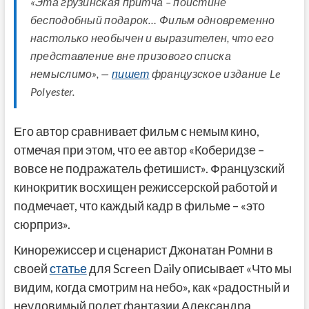
«Эта грузинская притча – поистине
бесподобный подарок… Фильм одновременно
настолько необычен и выразителен, что его
представление вне призового списка
немыслимо», —
пишет
французское издание Le
Polyester.
Его автор сравнивает фильм с немым кино,
отмечая при этом, что ее автор «Коберидзе –
вовсе не подражатель фетишист». Французский
кинокритик восхищен режиссерской работой и
подмечает, что каждый кадр в фильме – «это
сюрприз».
Кинорежиссер и сценарист Джонатан Ромни в
своей
статье
для Screen Daily описывает «Что мы
видим, когда смотрим на небо», как «радостный и
неуловимый полет фантазии Александра