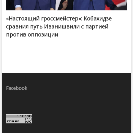
«Настоящий гроссмейстер»: Кобахидзе
@ქართული ოცნება / Georgian Dream
сравнил путь Иванишвили с партией
против оппозиции
Facebook