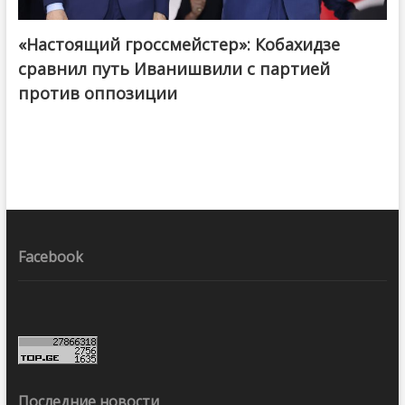
«Настоящий гроссмейстер»: Кобахидзе
@ქართული ოცნება / Georgian Dream
сравнил путь Иванишвили с партией
против оппозиции
Facebook
Последние новости