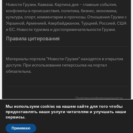
Новости Грузии, Кавказа. Картина дня – главные события,
конфликты и происшествия, политика, бизнес, экономика,
культура, спорт, комментарии и прогнозы. Отношения Грузии с
Украиной, Арменией, Азербайджаном, Турцией, Россией, США
и ЕС. Новости туризма и достопримечательности Грузии.
Правила цитирования
Материалы портала "Новости-Грузия" находятся в открытом
доступе. При использовании гиперссылка на портал
обязательна.
Политика конфиденциальности
Мы используем cookies на нашем сайте для того чтобы
Новости Грузии
| Black Sea Press LTD © 2020 All Rights Reserved /
предоставлять наши услуги читателям и улучшать наши
Design & development —
COCODO BRANDO
сервисы.
Принимаю