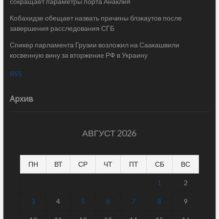
сокращает параметры порта Анаклия
Кобахидзе обещает назвать причины блэкаутов после
завершения расследования СГБ
Спикер парламента Грузии возложил на Саакашвили
косвенную вину за вторжение РФ в Украину
RSS
Архив
АВГУСТ 2026
ПН
ВТ
СР
ЧТ
ПТ
СБ
ВС
1
2
3
4
5
6
7
8
9