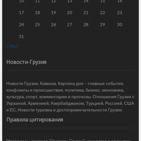
10
11
12
13
14
15
16
17
18
19
20
21
22
23
24
25
26
27
28
29
30
31
« Июл
Новости-Грузия
Новости Грузии, Кавказа. Картина дня – главные события,
конфликты и происшествия, политика, бизнес, экономика,
культура, спорт, комментарии и прогнозы. Отношения Грузии с
Украиной, Арменией, Азербайджаном, Турцией, Россией, США
и ЕС. Новости туризма и достопримечательности Грузии.
Правила цитирования
Материалы портала "Новости-Грузия" находятся в открытом