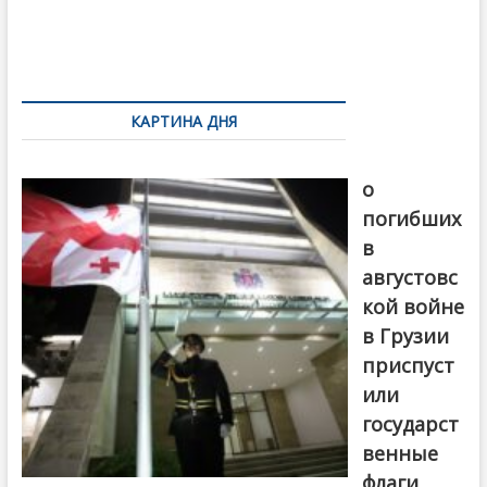
o
и
k
ть
Навигация
по
КАРТИНА ДНЯ
записям
В память
о
погибших
в
августовс
кой войне
в Грузии
приспуст
или
государст
венные
флаги