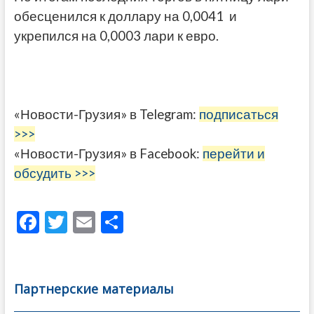
обесценился к доллару на 0,0041 и
укрепился на 0,0003 лари к евро.
«Новости-Грузия» в Telegram:
подписаться
>>>
«Новости-Грузия» в Facebook:
перейти и
обсудить >>>
F
T
E
О
ac
w
m
тп
e
itt
ai
р
b
er
l
а
Партнерские материалы
o
в