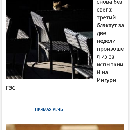
снова без
света:
третий
блэкаут за
две
недели
произоше
л из-за
испытани
й на
Ингури
ГЭС
ПРЯМАЯ РЕЧЬ