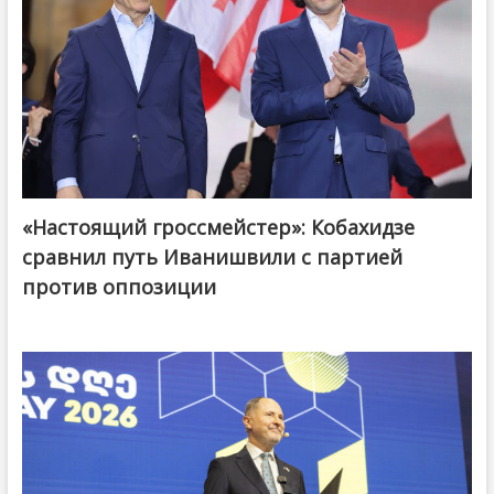
«Настоящий гроссмейстер»: Кобахидзе
@ქართული ოცნება / Georgian Dream
сравнил путь Иванишвили с партией
против оппозиции