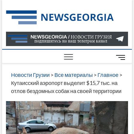
Skip
to
Нов
САМАЯ
content
АКТУАЛ
Гру
ИНФОР
О СОБ
В ГРУЗ
НОВОС
M
ГРУЗИИ
e
ОНЛАЙН
n
Новости Грузии
>
Все материалы
>
Главное
>
САЙТЕ 
u
Кутаисский аэропорт выделит $15,7 тыс. на
НАЙДЕ
B
отлов бездомных собак на своей территории
НОВОС
u
ПОЛИТ
t
ЭКОНО
t
КУЛЬТУ
o
СПОРТА
n
МНОГО