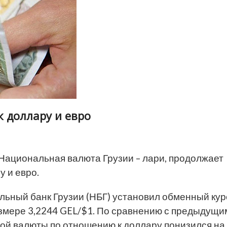
 доллару и евро
Национальная валюта Грузии – лари, продолжает
 и евро.
льный банк Грузии (НБГ) установил обменный кур
змере 3,2244 GEL/$1. По сравнению с предыдущи
ной валюты по отношению к доллару понизился на