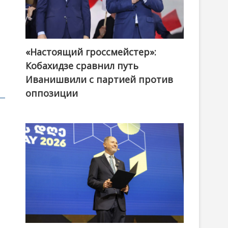
«Настоящий гроссмейстер»:
@ქართული ოცნება / Georgian Dream
Кобахидзе сравнил путь
Иванишвили с партией против
оппозиции