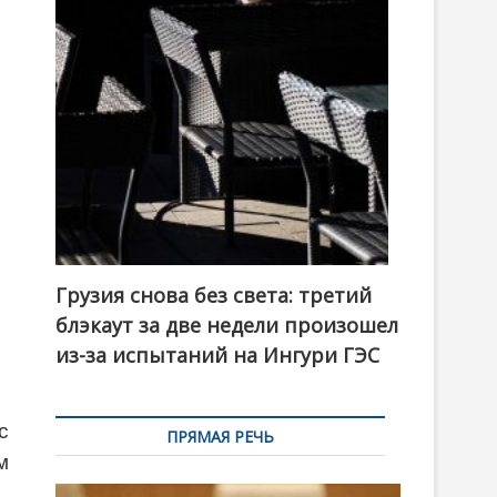
t
o
n
Грузия снова без света: третий
блэкаут за две недели произошел
из-за испытаний на Ингури ГЭС
с
ПРЯМАЯ РЕЧЬ
м