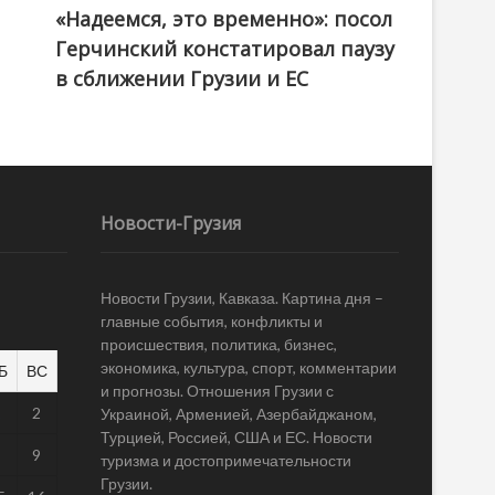
«Надеемся, это временно»: посол
Герчинский констатировал паузу
в сближении Грузии и ЕС
Новости-Грузия
Новости Грузии, Кавказа. Картина дня –
главные события, конфликты и
происшествия, политика, бизнес,
экономика, культура, спорт, комментарии
Б
ВС
и прогнозы. Отношения Грузии с
1
2
Украиной, Арменией, Азербайджаном,
Турцией, Россией, США и ЕС. Новости
8
9
туризма и достопримечательности
Грузии.