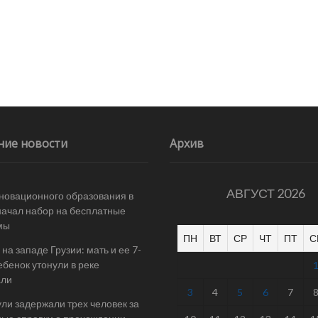
ние новости
Архив
АВГУСТ 2026
новационного образования в
начал набор на бесплатные
мы
ПН
ВТ
СР
ЧТ
ПТ
С
на западе Грузии: мать и ее 7-
ебенок утонули в реке
али
3
4
5
6
7
ли задержали трех человек за