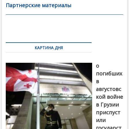
b
er
l
а
Партнерские материалы
o
в
o
и
k
ть
Навигация
по
КАРТИНА ДНЯ
записям
В память
о
погибших
в
августовс
кой войне
в Грузии
приспуст
или
государст