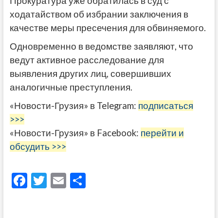
Прокуратура уже обратилась в суд с
ходатайством об избрании заключения в
качестве меры пресечения для обвиняемого.
Одновременно в ведомстве заявляют, что
ведут активное расследование для
выявления других лиц, совершивших
аналогичные преступления.
«Новости-Грузия» в Telegram:
подписаться
>>>
«Новости-Грузия» в Facebook:
перейти и
обсудить >>>
F
T
E
О
ac
w
m
тп
e
itt
ai
р