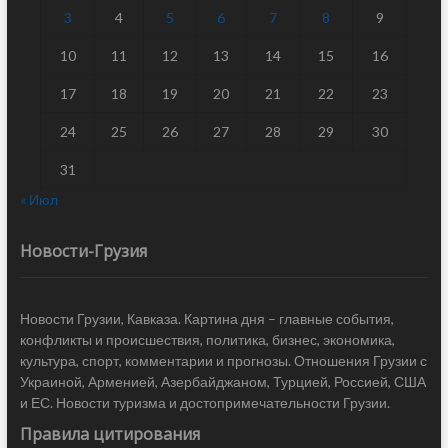
3
4
5
6
7
8
9
10
11
12
13
14
15
16
17
18
19
20
21
22
23
24
25
26
27
28
29
30
31
« Июл
Новости-Грузия
Новости Грузии, Кавказа. Картина дня – главные события,
конфликты и происшествия, политика, бизнес, экономика,
культура, спорт, комментарии и прогнозы. Отношения Грузии с
Украиной, Арменией, Азербайджаном, Турцией, Россией, США
и ЕС. Новости туризма и достопримечательности Грузии.
Правила цитирования