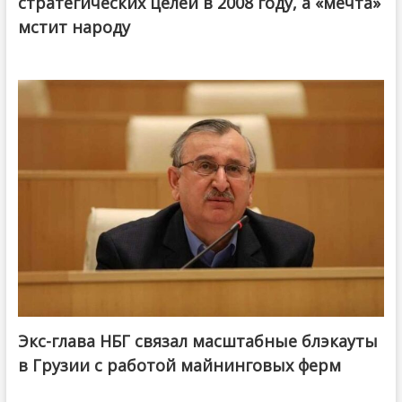
стратегических целей в 2008 году, а «мечта»
мстит народу
Экс-глава НБГ связал масштабные блэкауты
в Грузии с работой майнинговых ферм