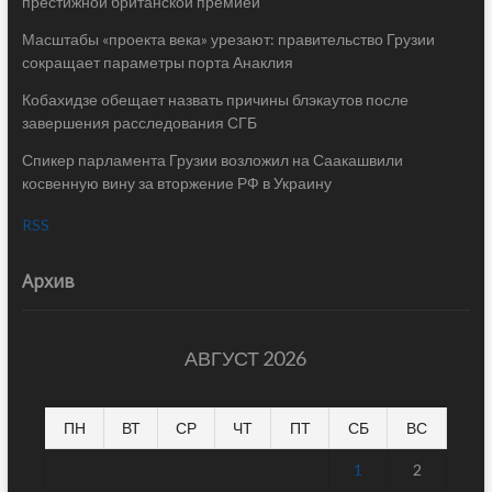
престижной британской премией
Масштабы «проекта века» урезают: правительство Грузии
сокращает параметры порта Анаклия
Кобахидзе обещает назвать причины блэкаутов после
завершения расследования СГБ
Спикер парламента Грузии возложил на Саакашвили
косвенную вину за вторжение РФ в Украину
RSS
Архив
АВГУСТ 2026
ПН
ВТ
СР
ЧТ
ПТ
СБ
ВС
1
2