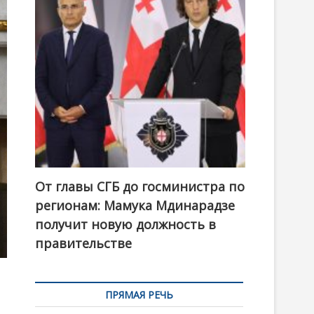
t
o
n
От главы СГБ до госминистра по
регионам: Мамука Мдинарадзе
получит новую должность в
правительстве
ПРЯМАЯ РЕЧЬ