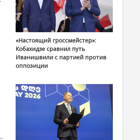
«Настоящий гроссмейстер»:
@ქართული ოცნება / Georgian Dream
,
Кобахидзе сравнил путь
Иванишвили с партией против
оппозиции