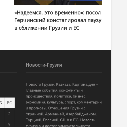
«Надеемся, это временно»: посол
Герчинский констатировал паузу
в сближении Грузии и ЕС
Новости-Грузия
Новости Грузии, Кавказа. Картина дня –
главные события, конфликты и
происшествия, политика, бизнес,
экономика, культура, спорт, комментарии
Б
ВС
и прогнозы. Отношения Грузии с
1
2
Украиной, Арменией, Азербайджаном,
Турцией, Россией, США и ЕС. Новости
8
9
туризма и достопримечательности