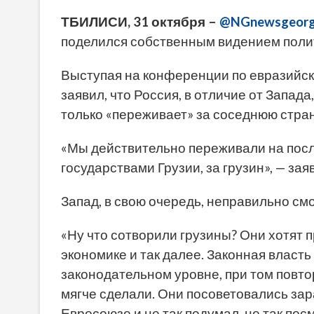
ТБИЛИСИ, 31 октября –
@NGnewsgeorg
поделился собственным видением полит
Выступая на конференции по евразийск
заявил, что Россия, в отличие от Запада
только «переживает» за соседнюю стран
«Мы действительно переживали на пос
государствами Грузии, за грузин», — за
Запад, в свою очередь, неправильно смо
«Ну что сотворили грузины? Они хотят п
экономике и так далее. Законная власт
законодательном уровне, при том повтор
мягче сделали. Они посоветовались зар
Евросоюзе и не так подумал, не так пос