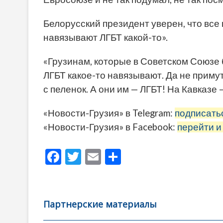
Белорусский президент уверен, что все 
навязывают ЛГБТ какой-то».
«Грузинам, которые в Советском Союзе
ЛГБТ какое-то навязывают. Да не приму
с пеленок. А они им — ЛГБТ! На Кавказе
«Новости-Грузия» в Telegram:
подписать
«Новости-Грузия» в Facebook:
перейти и
F
T
E
О
ac
w
m
тп
e
itt
ai
р
b
er
l
а
Партнерские материалы
o
в