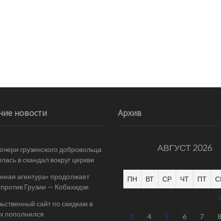
ние новости
Архив
АВГУСТ 2026
очери грузинского добровольца
лась в скандал вокруг церкви
нная агентура» продолжает
ПН
ВТ
СР
ЧТ
ПТ
С
 против Грузии — Кобахидзе
ьственный сайт по скидкам в
х пополнился
3
4
5
6
7