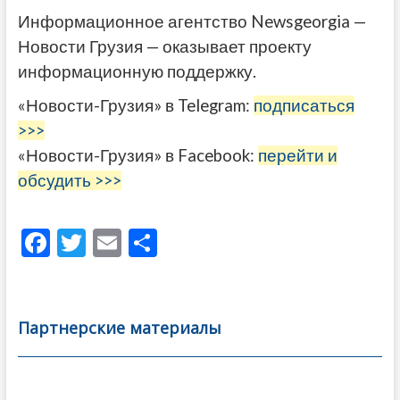
Информационное агентство Newsgeorgia —
Новости Грузия — оказывает проекту
информационную поддержку.
«Новости-Грузия» в Telegram:
подписаться
>>>
«Новости-Грузия» в Facebook:
перейти и
обсудить >>>
F
T
E
О
ac
w
m
тп
e
itt
ai
р
b
er
l
а
Партнерские материалы
o
в
o
и