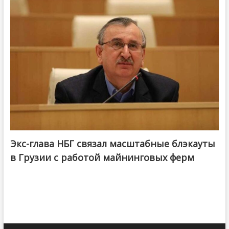
Экс-глава НБГ связал масштабные блэкауты
в Грузии с работой майнинговых ферм