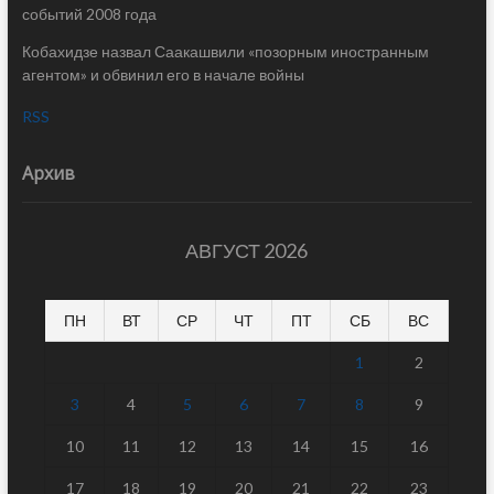
событий 2008 года
Кобахидзе назвал Саакашвили «позорным иностранным
агентом» и обвинил его в начале войны
RSS
Архив
АВГУСТ 2026
ПН
ВТ
СР
ЧТ
ПТ
СБ
ВС
1
2
3
4
5
6
7
8
9
10
11
12
13
14
15
16
17
18
19
20
21
22
23