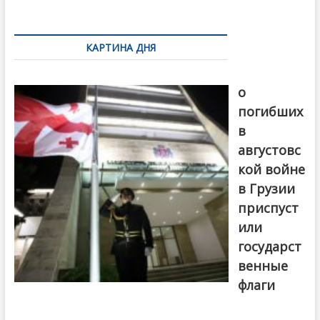
k
ть
Навигация
по
КАРТИНА ДНЯ
записям
В память
о
погибших
в
августовс
кой войне
в Грузии
приспуст
или
государст
венные
флаги