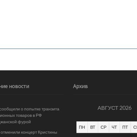
ние новости
Архив
АВГУСТ 2026
 сообщили о попытке транзита
ионных товаров в РФ
джанской фурой
ПН
ВТ
СР
ЧТ
ПТ
С
 отменили концерт Кристины