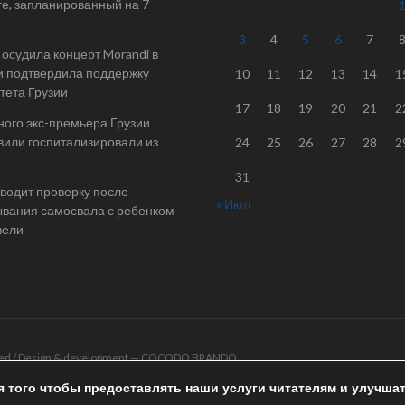
е, запланированный на 7
3
4
5
6
7
осудила концерт Morandi в
и подтвердила поддержку
10
11
12
13
14
1
тета Грузии
17
18
19
20
21
2
ого экс-премьера Грузии
или госпитализировали из
24
25
26
27
28
2
31
одит проверку после
« Июл
вания самосвала с ребенком
вели
rved / Design & development —
COCODO BRANDO
я того чтобы предоставлять наши услуги читателям и улучша