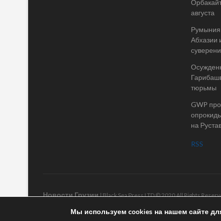
Орбакайт
августа
Румыния 
Абхазии 
суверени
Осужденн
Гарибашв
тюрьмы
GWP пров
опрокиды
на Руста
RSS
Новости Грузии
| Black Sea Press LTD © 2020 All Rights Rese
Мы используем cookies на нашем сайте дл