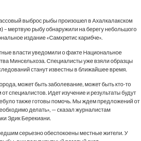
ссовый выброс рыбы произошел в Ахалкалакском
) – мертвую рыбу обнаружили на берегу небольшого
нальное издание «Самхретис карибче».
тные власти уведомили о факте Национальное
ства Минсельхоза. Специалисты уже взяли образцы
следований станут известны в ближайшее время.
орода, может быть заболевание, может быть кто-то
 от специалистов. Идет изучение и результаты будут
ебуло также готовы помочь. Мы ждем предложений от
еобходимо делать», — сказал журналистам
ки Эдик Берекиани.
шедшим серьезно обеспокоены местные жители. У