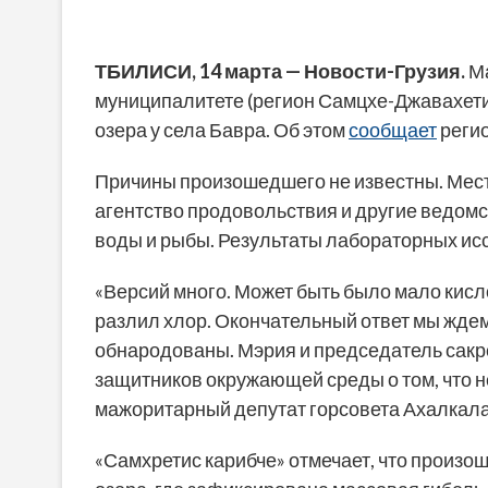
ТБИЛИСИ, 14 марта — Новости-Грузия.
Ма
муниципалитете (регион Самцхе-Джавахети
озера у села Бавра. Об этом
сообщает
регио
Причины произошедшего не известны. Мес
агентство продовольствия и другие ведом
воды и рыбы. Результаты лабораторных ис
«Версий много. Может быть было мало кисл
разлил хлор. Окончательный ответ мы ждем
обнародованы. Мэрия и председатель сакр
защитников окружающей среды о том, что н
мажоритарный депутат горсовета Ахалкала
«Самхретис карибче» отмечает, что произо