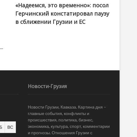
«Надеемся, это временно»: посол
Герчинский констатировал паузу
в сближении Грузии и ЕС
Новости-Грузия
Новости Грузии, Кавказа. Картина дня –
главные события, конфликты и
происшествия, политика, бизнес,
экономика, культура, спорт, комментарии
Б
ВС
и прогнозы. Отношения Грузии с