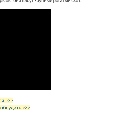
рыбы, они пасут крупный рогатый скот.
ся >>>
 обсудить >>>