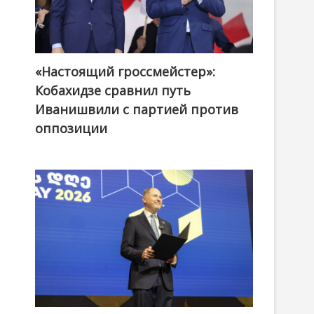
«Настоящий гроссмейстер»:
@ქართული ოცნება / Georgian Dream
Кобахидзе сравнил путь
Иванишвили с партией против
оппозиции