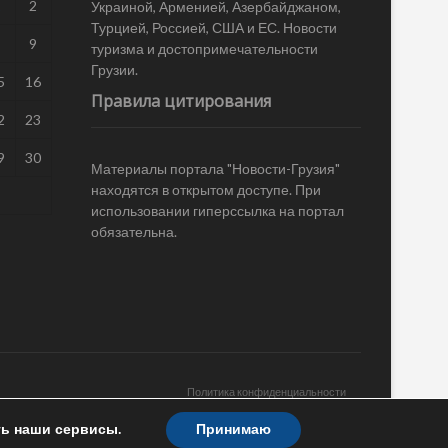
1
2
Украиной, Арменией, Азербайджаном,
Турцией, Россией, США и ЕС. Новости
8
9
туризма и достопримечательности
Грузии.
5
16
Правила цитирования
2
23
9
30
Материалы портала "Новости-Грузия"
находятся в открытом доступе. При
использовании гиперссылка на портал
обязательна.
Политика конфиденциальности
ть наши сервисы.
Принимаю