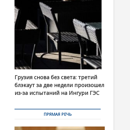
t
o
n
Грузия снова без света: третий
блэкаут за две недели произошел
из-за испытаний на Ингури ГЭС
ПРЯМАЯ РЕЧЬ