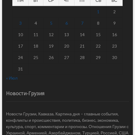
ПН
ВТ
СР
ЧТ
ПТ
СБ
ВС
1
2
3
4
5
6
7
8
9
10
11
12
13
14
15
16
17
18
19
20
21
22
23
24
25
26
27
28
29
30
31
« Июл
Новости-Грузия
Новости Грузии, Кавказа. Картина дня – главные события,
конфликты и происшествия, политика, бизнес, экономика,
культура, спорт, комментарии и прогнозы. Отношения Грузии с
Украиной, Арменией, Азербайджаном, Турцией, Россией, США