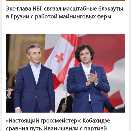
Экс-глава НБГ связал масштабные блэкауты
в Грузии с работой майнинговых ферм
«Настоящий гроссмейстер»: Кобахидзе
@ქართული ოცნება / Georgian Dream
сравнил путь Иванишвили с партией