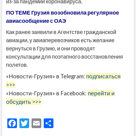
из-за пандемии коронавируса.
ПО ТЕМЕ Грузия возобновила регулярное
авиасообщение с ОАЭ
Как ранее заявили в Агентстве гражданской
авиации, у авиаперевозчиков есть желание
вернуться в Грузию, и они проводят
консультации для поэтапного восстановления
полетов.
«Новости-Грузия» в Telegram:
подписаться
>>>
«Новости-Грузия» в Facebook:
перейти и
обсудить >>>
F
T
E
О
ac
w
m
тп