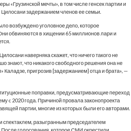
деры «Грузинской мечты», в том числе генсек партии и
 Цилосани задержанием членов ее семьи.
было возбуждено уголовное дело, которое
Они обвиняются в хищении 65 миллионов лари и
ется.
о Цилосани наверняка скажет, что ничего такого не
шо знают, что никакого свободного решения она не
» Каладзе, пригрозив [задержанием] отца и брата», —
нституционные поправки, предусматривающие переход
му c 2020 года. Причиной провала законопроекта
вящей партии, многие из которых были его авторами.
и спектаклем, разыгранным председателем
 После голосования, которое СМИ окрестили