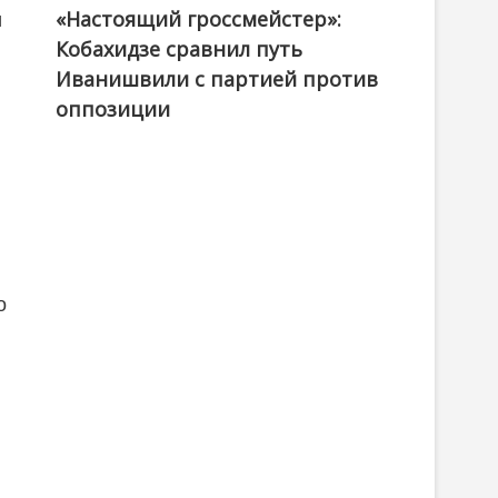
«Настоящий гроссмейстер»:
@ქართული ოცნება / Georgian Dream
и
Кобахидзе сравнил путь
Иванишвили с партией против
оппозиции
о