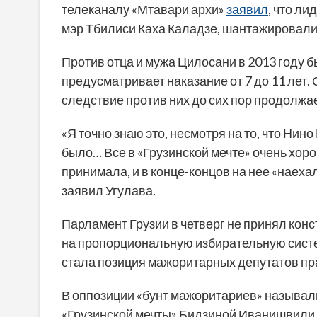
телеканалу «Мтавари архи»
заявил
, что ли
мэр Тбилиси Каха Каладзе, шантажировали
Против отца и мужа Цилосани в 2013 году 
предусматривает наказание от 7 до 11 лет.
следствие против них до сих пор продолжа
«Я точно знаю это, несмотря на то, что Нин
было… Все в «Грузинской мечте» очень хоро
принимала, и в конце-концов на нее «наехал
заявил Угулава.
Парламент Грузии в четверг не принял ко
на пропорциональную избирательную систе
стала позиция мажоритарных депутатов пра
В оппозиции «бунт мажоритариев» называл
«Грузинской мечты» Бидзиной Иванишвили.