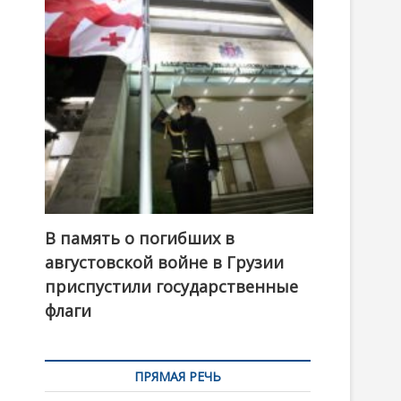
t
o
n
В память о погибших в
августовской войне в Грузии
приспустили государственные
флаги
ПРЯМАЯ РЕЧЬ