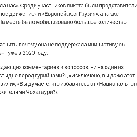
ла нас». Среди участников пикета были представител
е движение» и «Европейская Грузия», а также
 На месте было мобилизовано большое количество
снить, почему она не поддержала инициативу об
т уже в 2020 году.
дающих комментариев и вопросов, ни на один из
 стыдно перед гурийцами?», «Исключено, вы даже этот
или», «Вы думаете, что избавитесь от «Национальног
 жителями Чохатаури?».