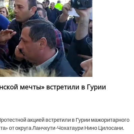
нской мечты» встретили в Гурии
ротестной акцией встретили в Гурии мажоритарного
та» от округа Ланчхути-Чохатаури Нино Цилосани.