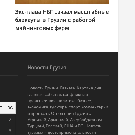
Экс-глава НБГ связал масштабные
блэкауты в Грузии с работой
майнинговых ферм
Новости-Грузия
Новости Грузии, Кавказа. Картина дня –
главные события, конфликты и
происшествия, политика, бизнес,
экономика, культура, спорт, комментарии
Б
ВС
и прогнозы. Отношения Грузии с
1
2
Украиной, Арменией, Азербайджаном,
Турцией, Россией, США и ЕС. Новости
8
9
туризма и достопримечательности