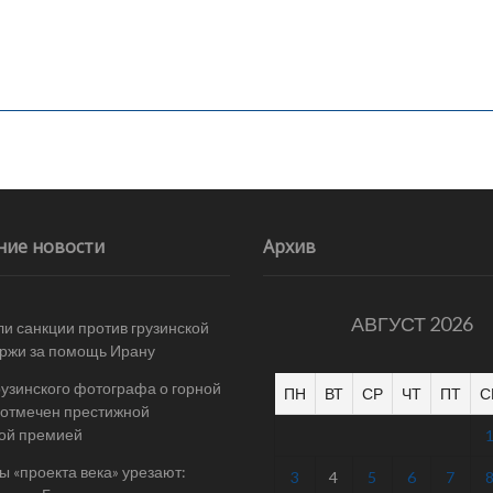
ние новости
Архив
АВГУСТ 2026
и санкции против грузинской
ржи за помощь Ирану
рузинского фотографа о горной
ПН
ВТ
СР
ЧТ
ПТ
С
отмечен престижной
ой премией
 «проекта века» урезают:
3
4
5
6
7