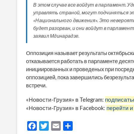
В этом случае все войдут в парламент. У
управлять страной, могут подчиняться эт
«Национального движения». Это невероятно
будет разорван, и они войдут в парламен
заявил Мдинарадзе.
Оппозиция называет результаты октябрьск
отказывается работать в парламенте десят
инициированных и проведеных при посредн
оппозицией, пока завершились безрезульта
встречи.
«Новости-Грузия» в Telegram:
подписать
«Новости-Грузия» в Facebook:
перейти и
F
T
E
О