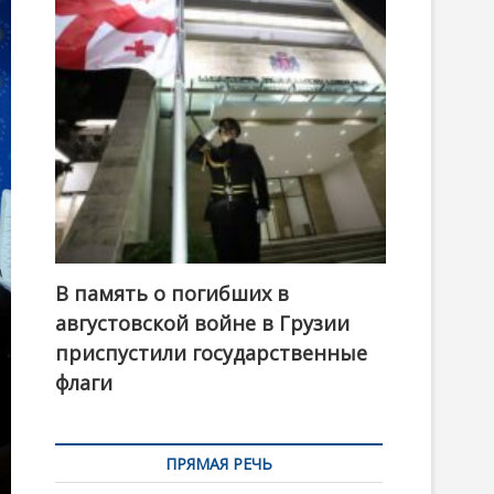
t
o
n
В память о погибших в
августовской войне в Грузии
приспустили государственные
флаги
ПРЯМАЯ РЕЧЬ