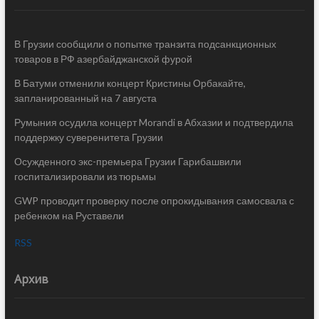
В Грузии сообщили о попытке транзита подсанкционных
товаров в РФ азербайджанской фурой
В Батуми отменили концерт Кристины Орбакайте,
запланированный на 7 августа
Румыния осудила концерт Morandi в Абхазии и подтвердила
поддержку суверенитета Грузии
Осужденного экс-премьера Грузии Гарибашвили
госпитализировали из тюрьмы
GWP проводит проверку после опрокидывания самосвала с
ребенком на Руставели
RSS
Архив