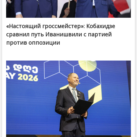
«Настоящий гроссмейстер»: Кобахидзе
@ქართული ოცნება / Georgian Dream
сравнил путь Иванишвили с партией
против оппозиции