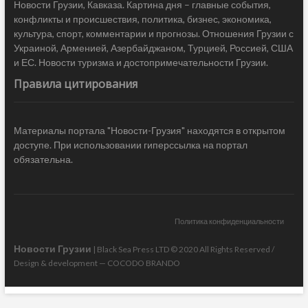
Новости Грузии, Кавказа. Картина дня – главные события,
конфликты и происшествия, политика, бизнес, экономика,
культура, спорт, комментарии и прогнозы. Отношения Грузии с
Украиной, Арменией, Азербайджаном, Турцией, Россией, США
и ЕС. Новости туризма и достопримечательности Грузии.
Правила цитирования
Материалы портала "Новости-Грузия" находятся в открытом
доступе. При использовании гиперссылка на портал
обязательна.
Политика конфиденциальности
Новости Грузии
| Black Sea Press LTD © 2020 All Rights Reserved /
Design & development —
COCODO BRANDO