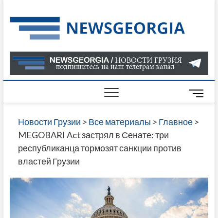
Skip
to
Нов
САМАЯ
content
АКТУАЛ
Гру
ИНФОР
О СОБ
В ГРУЗ
НОВОС
M
ГРУЗИИ
e
ОНЛАЙН
n
Новости Грузии
>
Все материалы
>
Главное
>
САЙТЕ 
u
MEGOBARI Act застрял в Сенате: три
НАЙДЕ
B
республиканца тормозят санкции против
НОВОС
u
властей Грузии
ПОЛИТ
t
ЭКОНО
t
КУЛЬТУ
o
СПОРТА
n
МНОГО