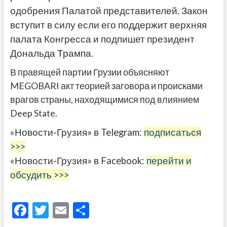
одобрения Палатой представителей. Закон
вступит в силу если его поддержит верхняя
палата Конгресса и подпишет президент
Дональда Трампа.
В правящей партии Грузии объясняют
MEGOBARI акт теорией заговора и происками
врагов страны, находящимися под влиянием
Deep State.
«Новости-Грузия» в Telegram:
подписаться
>>>
«Новости-Грузия» в Facebook:
перейти и
обсудить >>>
F
T
E
О
ac
w
m
тп