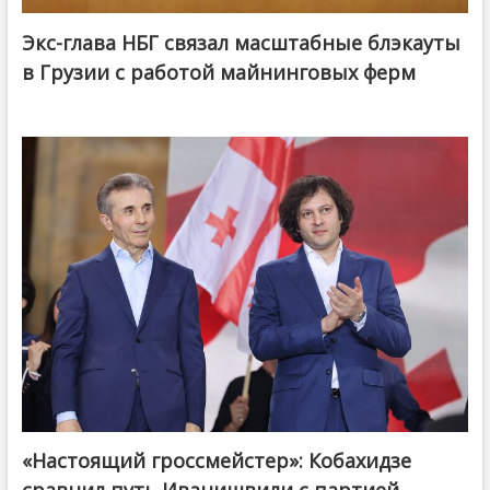
Экс-глава НБГ связал масштабные блэкауты
в Грузии с работой майнинговых ферм
«Настоящий гроссмейстер»: Кобахидзе
@ქართული ოცნება / Georgian Dream