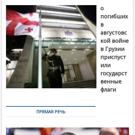
В память
о
погибших
в
августовс
кой войне
в Грузии
приспуст
или
государст
венные
флаги
ПРЯМАЯ РЕЧЬ