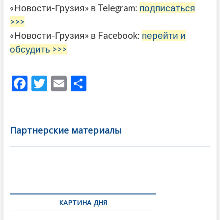
«Новости-Грузия» в Telegram:
подписаться
>>>
«Новости-Грузия» в Facebook:
перейти и
обсудить >>>
F
T
E
О
ac
w
m
тп
e
itt
ai
р
b
er
l
а
Партнерские материалы
o
в
o
и
k
ть
Навигация
по
КАРТИНА ДНЯ
записям