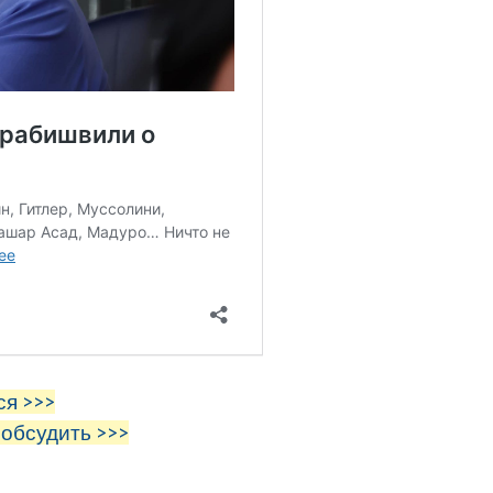
ся >>>
 обсудить >>>