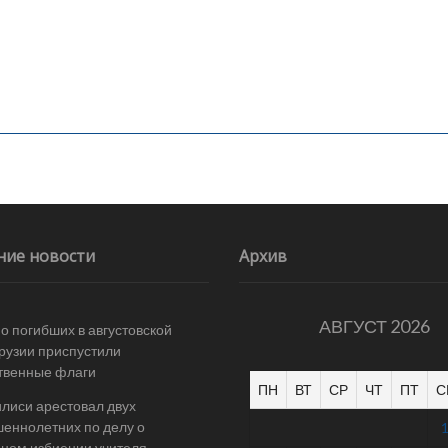
ние новости
Архив
АВГУСТ 2026
 о погибших в августовской
Грузии приспустили
твенные флаги
ПН
ВТ
СР
ЧТ
ПТ
С
илиси арестовал двух
еннолетних по делу о
ном избиении учителя