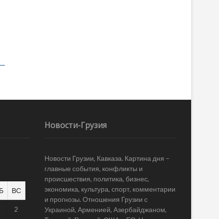
Новости-Грузия
Новости Грузии, Кавказа. Картина дня –
главные события, конфликты и
происшествия, политика, бизнес,
экономика, культура, спорт, комментарии
Б
ВС
и прогнозы. Отношения Грузии с
1
2
Украиной, Арменией, Азербайджаном,