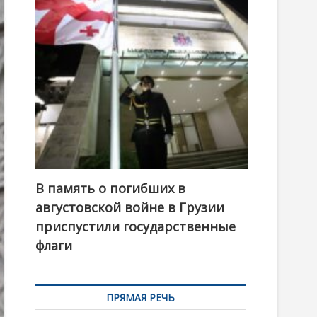
t
o
n
В память о погибших в
августовской войне в Грузии
приспустили государственные
флаги
ПРЯМАЯ РЕЧЬ