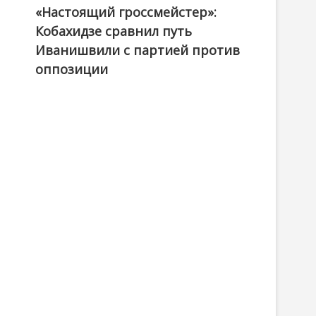
«Настоящий гроссмейстер»:
@ქართული ოცნება / Georgian Dream
Кобахидзе сравнил путь
Иванишвили с партией против
оппозиции