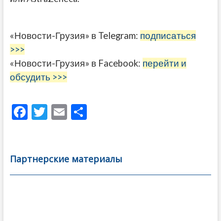
«Новости-Грузия» в Telegram:
подписаться
>>>
«Новости-Грузия» в Facebook:
перейти и
обсудить >>>
F
T
E
О
ac
w
m
тп
e
itt
ai
р
b
er
l
а
Партнерские материалы
o
в
o
и
k
ть
Навигация