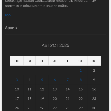
Кобахидзе назвал Саакашвили «позорным иностранным
агентом» и обвинил его в начале войны
RSS
Архив
АВГУСТ 2026
ПН
ВТ
СР
ЧТ
ПТ
СБ
ВС
1
2
3
4
5
6
7
8
9
10
11
12
13
14
15
16
17
18
19
20
21
22
23
24
25
26
27
28
29
30