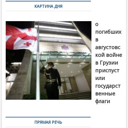
по
КАРТИНА ДНЯ
записям
В память
о
погибших
в
августовс
кой войне
в Грузии
приспуст
или
государст
венные
флаги
ПРЯМАЯ РЕЧЬ