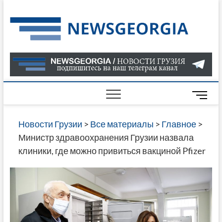
Skip
to
Нов
САМАЯ
content
АКТУАЛ
Гру
ИНФОР
О СОБ
В ГРУЗ
НОВОС
M
ГРУЗИИ
e
ОНЛАЙН
n
Новости Грузии
>
Все материалы
>
Главное
>
САЙТЕ 
u
Министр здравоохранения Грузии назвала
НАЙДЕ
B
клиники, где можно привиться вакциной Pfizer
НОВОС
u
ПОЛИТ
t
ЭКОНО
t
КУЛЬТУ
o
СПОРТА
n
МНОГО