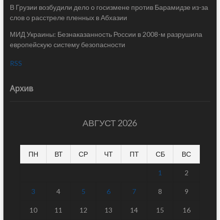
В Грузии возбудили дело о госизмене против Барамидзе из-за
слов о расстреле пленных в Абхазии
МИД Украины: Безнаказанность России в 2008-м разрушила
европейскую систему безопасности
RSS
Архив
АВГУСТ 2026
ПН
ВТ
СР
ЧТ
ПТ
СБ
ВС
1
2
3
4
5
6
7
8
9
10
11
12
13
14
15
16