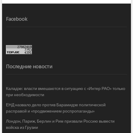
Facebook
Последние новости
Каладзе: власти вмешаются в ситуацию с «Интер РАО» только
при необходимости
ЕНД назвало дело против Барамидзе политической
расправой и «продвижением роспропаганды»
Лондон, Париж, Берлин и Рим призвали Россию вывести
войска из Грузии