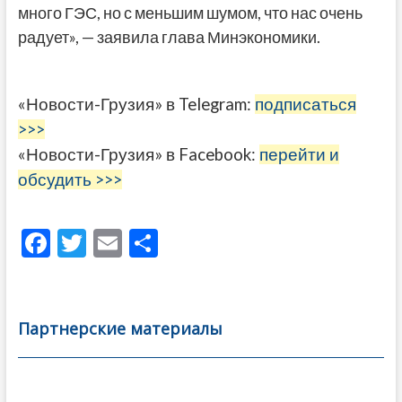
много ГЭС, но с меньшим шумом, что нас очень
радует», — заявила глава Минэкономики.
«Новости-Грузия» в Telegram:
подписаться
>>>
«Новости-Грузия» в Facebook:
перейти и
обсудить >>>
F
T
E
О
ac
w
m
тп
e
itt
ai
р
b
er
l
а
Партнерские материалы
o
в
o
и