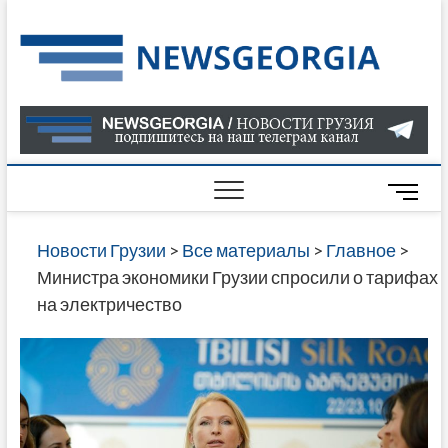
Skip
to
Нов
САМАЯ
content
АКТУАЛ
Гру
ИНФОР
О СОБ
В ГРУЗ
НОВОС
M
ГРУЗИИ
e
ОНЛАЙН
n
Новости Грузии
>
Все материалы
>
Главное
>
САЙТЕ 
u
Министра экономики Грузии спросили о тарифах
НАЙДЕ
B
на электричество
НОВОС
u
ПОЛИТ
t
ЭКОНО
t
КУЛЬТУ
o
СПОРТА
n
МНОГО