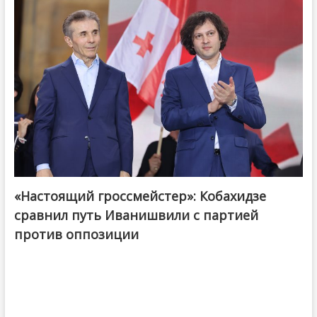
«Настоящий гроссмейстер»: Кобахидзе
@ქართული ოცნება / Georgian Dream
сравнил путь Иванишвили с партией
против оппозиции